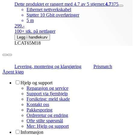
Dette produktet er rangert med 4.7 av 5 stjerner.
4.7
375
Ethernet nettverkskabel
Støtter 10 Gbit overføringer
5 m
299.-
100+ stk. på nettlager
Legg i handlekurv
LCAT65M18
Levering, montering og klargjøring
Prismatch
Åpent kjøp
Hjelp og support
Reparasjon og service
Support via fjernhjelp
Forsikring: meld skade
Kontakt oss
Pakkesporing
Ordreretur og endring
Ofte stilte spørsmål
Mer: Hjelp og support
Informasjon