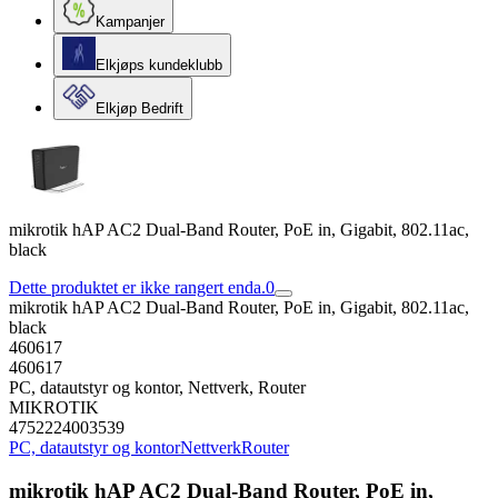
Kampanjer
Elkjøps kundeklubb
Elkjøp Bedrift
mikrotik hAP AC2 Dual-Band Router, PoE in, Gigabit, 802.11ac,
black
Dette produktet er ikke rangert enda.
0
mikrotik hAP AC2 Dual-Band Router, PoE in, Gigabit, 802.11ac,
black
460617
460617
PC, datautstyr og kontor, Nettverk, Router
MIKROTIK
4752224003539
PC, datautstyr og kontor
Nettverk
Router
mikrotik hAP AC2 Dual-Band Router, PoE in,