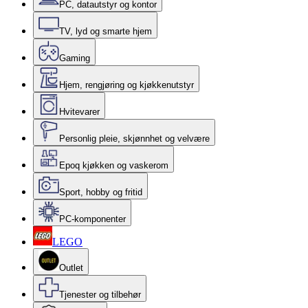
PC, datautstyr og kontor
TV, lyd og smarte hjem
Gaming
Hjem, rengjøring og kjøkkenutstyr
Hvitevarer
Personlig pleie, skjønnhet og velvære
Epoq kjøkken og vaskerom
Sport, hobby og fritid
PC-komponenter
LEGO
Outlet
Tjenester og tilbehør