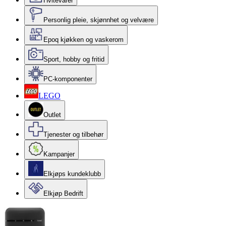
Hvitevarer
Personlig pleie, skjønnhet og velvære
Epoq kjøkken og vaskerom
Sport, hobby og fritid
PC-komponenter
LEGO
Outlet
Tjenester og tilbehør
Kampanjer
Elkjøps kundeklubb
Elkjøp Bedrift