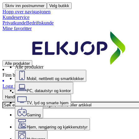
Skriv inn postnummer
Velg butikk
Hopp over navigasjonen
Kundeservice
Privatkunde
Bedriftskunde
Mine favoritter
Alle produkter
Alle produkter
Finn butikk
Mobil, nettbrett og smartklokker
Logg inn
PC, datautstyr og kontor
Handlekurv
TV, lyd og smarte hjem
Gaming
Hjem, rengjøring og kjøkkenutstyr