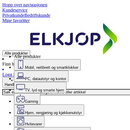
Hopp over navigasjonen
Kundeservice
Privatkunde
Bedriftskunde
Mine favoritter
Alle produkter
Alle produkter
Finn butikk
Mobil, nettbrett og smartklokker
Logg inn
PC, datautstyr og kontor
Handlekurv
TV, lyd og smarte hjem
Gaming
Hjem, rengjøring og kjøkkenutstyr
Hvitevarer