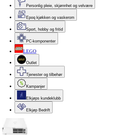
Personlig pleie, skjønnhet og velvære
Epoq kjøkken og vaskerom
Sport, hobby og fritid
PC-komponenter
LEGO
Outlet
Tjenester og tilbehør
Kampanjer
Elkjøps kundeklubb
Elkjøp Bedrift