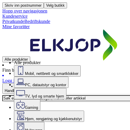
Skriv inn postnummer
Velg butikk
Hopp over navigasjonen
Kundeservice
Privatkunde
Bedriftskunde
Mine favoritter
Alle produkter
Alle produkter
Finn butikk
Mobil, nettbrett og smartklokker
Logg inn
PC, datautstyr og kontor
Handlekurv
TV, lyd og smarte hjem
Gaming
Hjem, rengjøring og kjøkkenutstyr