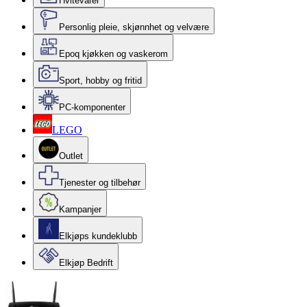
Hvitevarer
Personlig pleie, skjønnhet og velvære
Epoq kjøkken og vaskerom
Sport, hobby og fritid
PC-komponenter
LEGO
Outlet
Tjenester og tilbehør
Kampanjer
Elkjøps kundeklubb
Elkjøp Bedrift