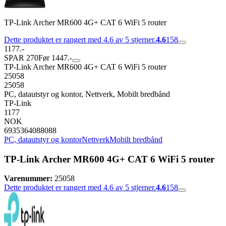
TP-Link Archer MR600 4G+ CAT 6 WiFi 5 router
Dette produktet er rangert med 4.6 av 5 stjerner.
4.6
158
1177.-
SPAR 270
Før 1447.-
TP-Link Archer MR600 4G+ CAT 6 WiFi 5 router
25058
25058
PC, datautstyr og kontor, Nettverk, Mobilt bredbånd
TP-Link
1177
NOK
6935364088088
PC, datautstyr og kontor
Nettverk
Mobilt bredbånd
TP-Link Archer MR600 4G+ CAT 6 WiFi 5 router
Varenummer:
25058
Dette produktet er rangert med 4.6 av 5 stjerner.
4.6
158