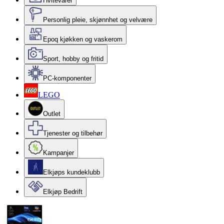
Hvitevarer
Personlig pleie, skjønnhet og velvære
Epoq kjøkken og vaskerom
Sport, hobby og fritid
PC-komponenter
LEGO
Outlet
Tjenester og tilbehør
Kampanjer
Elkjøps kundeklubb
Elkjøp Bedrift