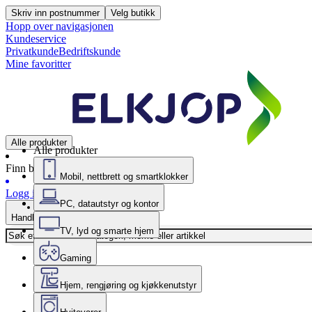
Skriv inn postnummer
Velg butikk
Hopp over navigasjonen
Kundeservice
Privatkunde
Bedriftskunde
Mine favoritter
Alle produkter
Alle produkter
Finn butikk
Mobil, nettbrett og smartklokker
Logg inn
PC, datautstyr og kontor
Handlekurv
TV, lyd og smarte hjem
Gaming
Hjem, rengjøring og kjøkkenutstyr