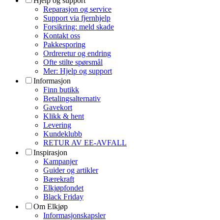
Hjelp og support
Reparasjon og service
Support via fjernhjelp
Forsikring: meld skade
Kontakt oss
Pakkesporing
Ordreretur og endring
Ofte stilte spørsmål
Mer: Hjelp og support
Informasjon
Finn butikk
Betalingsalternativ
Gavekort
Klikk & hent
Levering
Kundeklubb
RETUR AV EE-AVFALL
Inspirasjon
Kampanjer
Guider og artikler
Bærekraft
Elkjøpfondet
Black Friday
Om Elkjøp
Informasjonskapsler