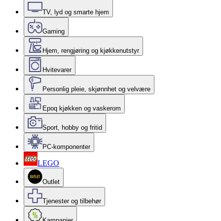
TV, lyd og smarte hjem
Gaming
Hjem, rengjøring og kjøkkenutstyr
Hvitevarer
Personlig pleie, skjønnhet og velvære
Epoq kjøkken og vaskerom
Sport, hobby og fritid
PC-komponenter
LEGO
Outlet
Tjenester og tilbehør
Kampanjer