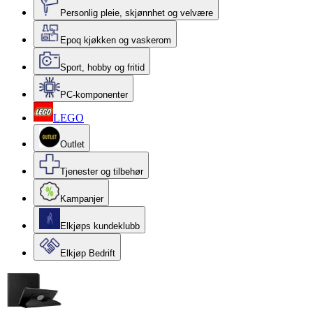
Personlig pleie, skjønnhet og velvære
Epoq kjøkken og vaskerom
Sport, hobby og fritid
PC-komponenter
LEGO
Outlet
Tjenester og tilbehør
Kampanjer
Elkjøps kundeklubb
Elkjøp Bedrift