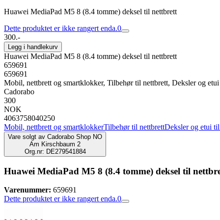
Huawei MediaPad M5 8 (8.4 tomme) deksel til nettbrett
Dette produktet er ikke rangert enda.
0
300.-
Legg i handlekurv
Huawei MediaPad M5 8 (8.4 tomme) deksel til nettbrett
659691
659691
Mobil, nettbrett og smartklokker, Tilbehør til nettbrett, Deksler og etui t
Cadorabo
300
NOK
4063758040250
Mobil, nettbrett og smartklokker
Tilbehør til nettbrett
Deksler og etui til
Vare solgt av
Cadorabo Shop NO
Am Kirschbaum 2
Org.nr: DE279541884
Huawei MediaPad M5 8 (8.4 tomme) deksel til nettbre
Varenummer:
659691
Dette produktet er ikke rangert enda.
0