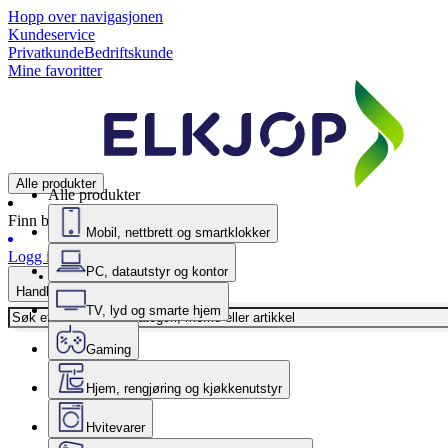
Hopp over navigasjonen
Kundeservice
Privatkunde
Bedriftskunde
Mine favoritter
Alle produkter
Alle produkter
Finn butikk
Mobil, nettbrett og smartklokker
Logg inn
PC, datautstyr og kontor
Handlekurv
TV, lyd og smarte hjem
Gaming
Hjem, rengjøring og kjøkkenutstyr
Hvitevarer