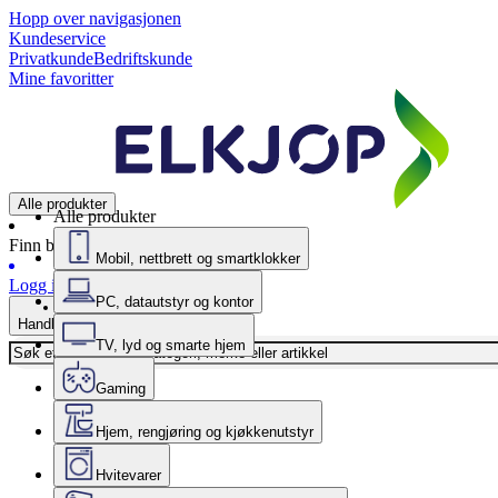
Hopp over navigasjonen
Kundeservice
Privatkunde
Bedriftskunde
Mine favoritter
Alle produkter
Alle produkter
Finn butikk
Mobil, nettbrett og smartklokker
Logg inn
PC, datautstyr og kontor
Handlekurv
TV, lyd og smarte hjem
Gaming
Hjem, rengjøring og kjøkkenutstyr
Hvitevarer