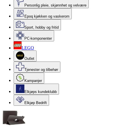
Personlig pleie, skjønnhet og velvære
Epoq kjøkken og vaskerom
Sport, hobby og fritid
PC-komponenter
LEGO
Outlet
Tjenester og tilbehør
Kampanjer
Elkjøps kundeklubb
Elkjøp Bedrift