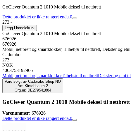
GoClever Quantum 2 1010 Mobile deksel til nettbrett
Dette produktet er ikke rangert enda.
0
273.-
Legg i handlekurv
GoClever Quantum 2 1010 Mobile deksel til nettbrett
676926
676926
Mobil, nettbrett og smartklokker, Tilbehør til nettbrett, Deksler og etui t
Cadorabo
273
NOK
4063758192966
Mobil, nettbrett og smartklokker
Tilbehør til nettbrett
Deksler og etui til
Vare solgt av
Cadorabo Shop NO
Am Kirschbaum 2
Org.nr: DE279541884
GoClever Quantum 2 1010 Mobile deksel til nettbrett
Varenummer:
676926
Dette produktet er ikke rangert enda.
0