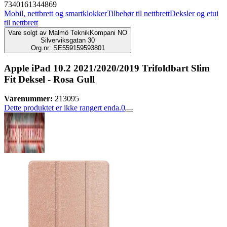
7340161344869
Mobil, nettbrett og smartklokker
Tilbehør til nettbrett
Deksler og etui
til nettbrett
Vare solgt av
Malmö TeknikKompani NO
Silverviksgatan 30
Org.nr: SE559159593801
Apple iPad 10.2 2021/2020/2019 Trifoldbart Slim
Fit Deksel - Rosa Gull
Varenummer:
213095
Dette produktet er ikke rangert enda.
0