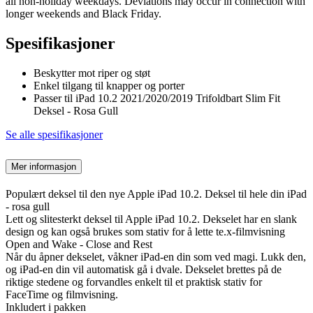
all non-holiday weekdays. Deviations may occur in connection with
longer weekends and Black Friday.
Spesifikasjoner
Beskytter mot riper og støt
Enkel tilgang til knapper og porter
Passer til iPad 10.2 2021/2020/2019 Trifoldbart Slim Fit
Deksel - Rosa Gull
Se alle spesifikasjoner
Mer informasjon
Populært deksel til den nye Apple iPad 10.2. Deksel til hele din iPad
- rosa gull
Lett og slitesterkt deksel til Apple iPad 10.2. Dekselet har en slank
design og kan også brukes som stativ for å lette te.x-filmvisning
Open and Wake - Close and Rest
Når du åpner dekselet, våkner iPad-en din som ved magi. Lukk den,
og iPad-en din vil automatisk gå i dvale. Dekselet brettes på de
riktige stedene og forvandles enkelt til et praktisk stativ for
FaceTime og filmvisning.
Inkludert i pakken