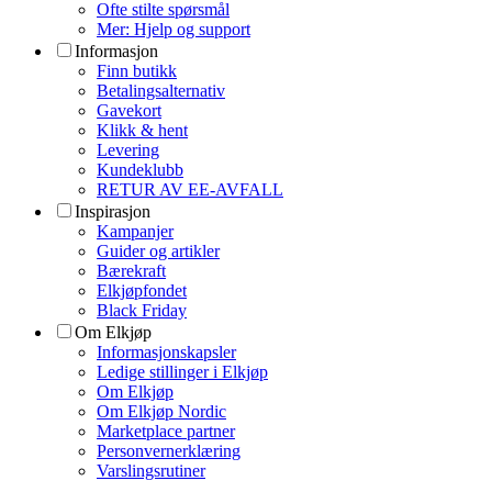
Ofte stilte spørsmål
Mer: Hjelp og support
Informasjon
Finn butikk
Betalingsalternativ
Gavekort
Klikk & hent
Levering
Kundeklubb
RETUR AV EE-AVFALL
Inspirasjon
Kampanjer
Guider og artikler
Bærekraft
Elkjøpfondet
Black Friday
Om Elkjøp
Informasjonskapsler
Ledige stillinger i Elkjøp
Om Elkjøp
Om Elkjøp Nordic
Marketplace partner
Personvernerklæring
Varslingsrutiner