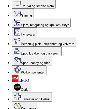
TV, lyd og smarte hjem
Gaming
Hjem, rengjøring og kjøkkenutstyr
Hvitevarer
Personlig pleie, skjønnhet og velvære
Epoq kjøkken og vaskerom
Sport, hobby og fritid
PC-komponenter
LEGO
Outlet
Tjenester og tilbehør
Kampanjer