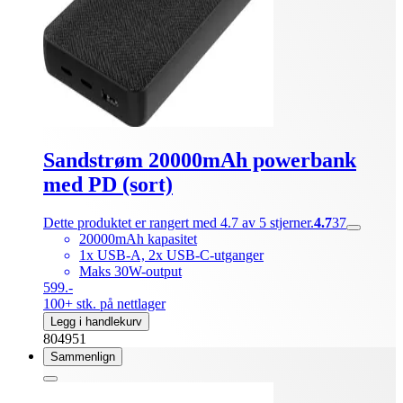
Sandstrøm 20000mAh powerbank
med PD (sort)
Dette produktet er rangert med 4.7 av 5 stjerner.
4.7
37
20000mAh kapasitet
1x USB-A, 2x USB-C-utganger
Maks 30W-output
599.-
100+ stk. på nettlager
Legg i handlekurv
804951
Sammenlign