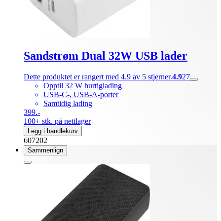
Sandstrøm Dual 32W USB lader
Dette produktet er rangert med 4.9 av 5 stjerner.
4.9
27
Opptil 32 W hurtiglading
USB-C-, USB-A-porter
Samtidig lading
399.-
100+ stk. på nettlager
Legg i handlekurv
607202
Sammenlign