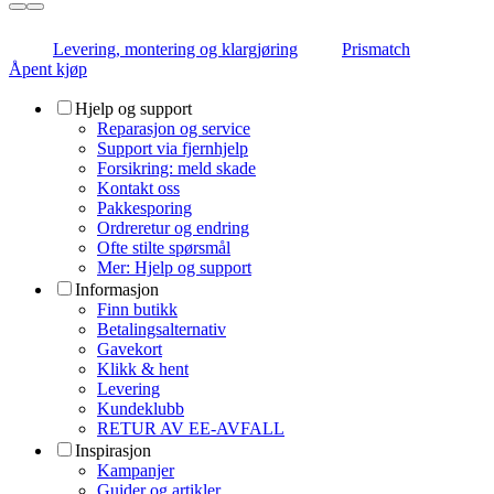
Levering, montering og klargjøring
Prismatch
Åpent kjøp
Hjelp og support
Reparasjon og service
Support via fjernhjelp
Forsikring: meld skade
Kontakt oss
Pakkesporing
Ordreretur og endring
Ofte stilte spørsmål
Mer: Hjelp og support
Informasjon
Finn butikk
Betalingsalternativ
Gavekort
Klikk & hent
Levering
Kundeklubb
RETUR AV EE-AVFALL
Inspirasjon
Kampanjer
Guider og artikler