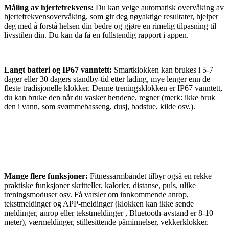
Måling av hjertefrekvens:
Du kan velge automatisk overvåking av
hjertefrekvensovervåking, som gir deg nøyaktige resultater, hjelper
deg med å forstå helsen din bedre og gjøre en rimelig tilpasning til
livsstilen din. Du kan da få en fullstendig rapport i appen.
Langt batteri og IP67 vanntett:
Smartklokken kan brukes i 5-7
dager eller 30 dagers standby-tid etter lading, mye lenger enn de
fleste tradisjonelle klokker. Denne treningsklokken er IP67 vanntett,
du kan bruke den når du vasker hendene, regner (merk: ikke bruk
den i vann, som svømmebasseng, dusj, badstue, kilde osv.).
Mange flere funksjoner:
Fitnessarmbåndet tilbyr også en rekke
praktiske funksjoner skritteller, kalorier, distanse, puls, ulike
treningsmoduser osv. Få varsler om innkommende anrop,
tekstmeldinger og APP-meldinger (klokken kan ikke sende
meldinger, anrop eller tekstmeldinger , Bluetooth-avstand er 8-10
meter), værmeldinger, stillesittende påminnelser, vekkerklokker.