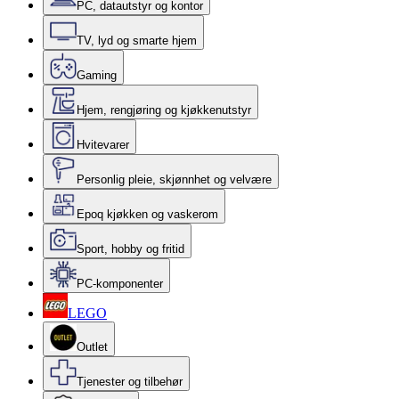
PC, datautstyr og kontor
TV, lyd og smarte hjem
Gaming
Hjem, rengjøring og kjøkkenutstyr
Hvitevarer
Personlig pleie, skjønnhet og velvære
Epoq kjøkken og vaskerom
Sport, hobby og fritid
PC-komponenter
LEGO
Outlet
Tjenester og tilbehør