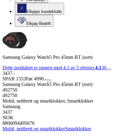
Elkjøps kundeklubb
Elkjøp Bedrift
Samsung Galaxy Watch5 Pro 45mm BT (sort)
Dette produktet er rangert med 4.1 av 5 stjerner.
4.1
30
3437.-
SPAR 1553
Før 4990.-
Samsung Galaxy Watch5 Pro 45mm BT (sort)
492750
492750
Mobil, nettbrett og smartklokker, Smartklokker
Samsung
3437
NOK
8806094495676
Mobil, nettbrett og smartklokker
Smartklokker