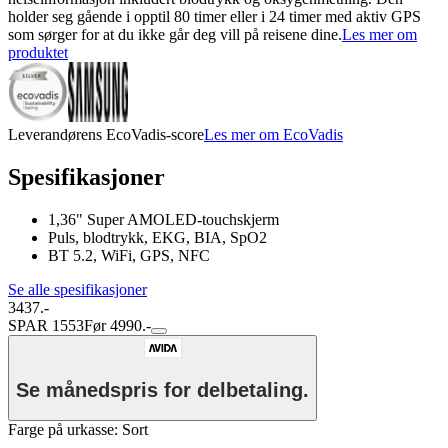
holder seg gående i opptil 80 timer eller i 24 timer med aktiv GPS
som sørger for at du ikke går deg vill på reisene dine.
Les mer om
produktet
Leverandørens EcoVadis-score
Les mer om EcoVadis
Spesifikasjoner
1,36" Super AMOLED-touchskjerm
Puls, blodtrykk, EKG, BIA, SpO2
BT 5.2, WiFi, GPS, NFC
Se alle spesifikasjoner
3437.-
SPAR 1553
Før 4990.-
Se månedspris for delbetaling.
Farge på urkasse
:
Sort