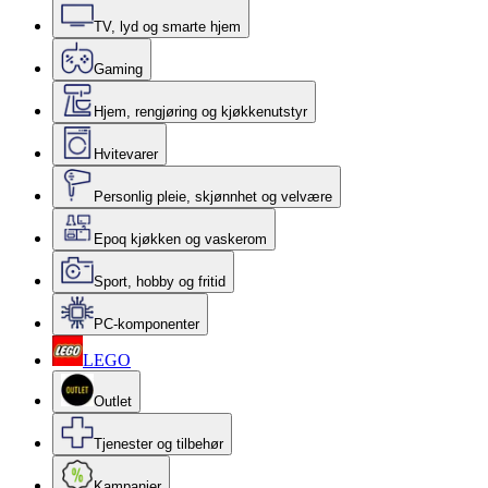
TV, lyd og smarte hjem
Gaming
Hjem, rengjøring og kjøkkenutstyr
Hvitevarer
Personlig pleie, skjønnhet og velvære
Epoq kjøkken og vaskerom
Sport, hobby og fritid
PC-komponenter
LEGO
Outlet
Tjenester og tilbehør
Kampanjer