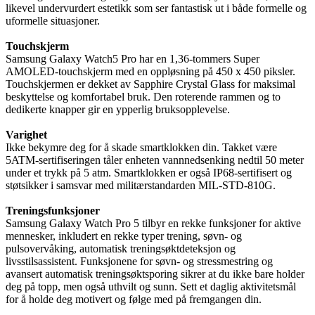
likevel undervurdert estetikk som ser fantastisk ut i både formelle og
uformelle situasjoner.
Touchskjerm
Samsung Galaxy Watch5 Pro har en 1,36-tommers Super
AMOLED-touchskjerm med en oppløsning på 450 x 450 piksler.
Touchskjermen er dekket av Sapphire Crystal Glass for maksimal
beskyttelse og komfortabel bruk. Den roterende rammen og to
dedikerte knapper gir en ypperlig bruksopplevelse.
Varighet
Ikke bekymre deg for å skade smartklokken din. Takket være
5ATM-sertifiseringen tåler enheten vannnedsenking nedtil 50 meter
under et trykk på 5 atm. Smartklokken er også IP68-sertifisert og
støtsikker i samsvar med militærstandarden MIL-STD-810G.
Treningsfunksjoner
Samsung Galaxy Watch Pro 5 tilbyr en rekke funksjoner for aktive
mennesker, inkludert en rekke typer trening, søvn- og
pulsovervåking, automatisk treningsøktdeteksjon og
livsstilsassistent. Funksjonene for søvn- og stressmestring og
avansert automatisk treningsøktsporing sikrer at du ikke bare holder
deg på topp, men også uthvilt og sunn. Sett et daglig aktivitetsmål
for å holde deg motivert og følge med på fremgangen din.