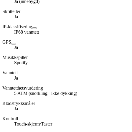
Ja (innebygd)
Skritteller
Ja
IP-klassifisering
IP68 vanntett
GPS
Ja
Musikkspiller
Spotify
Vanntett
Ja
Vanntetthetsvurdering
5 ATM (snorkling - ikke dykking)
Blodstrykksmåler
Ja
Kontroll
Touch-skjerm/Taster