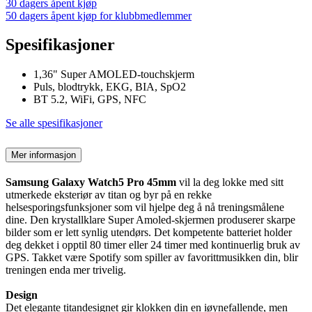
30 dagers åpent kjøp
50 dagers åpent kjøp for klubbmedlemmer
Spesifikasjoner
1,36" Super AMOLED-touchskjerm
Puls, blodtrykk, EKG, BIA, SpO2
BT 5.2, WiFi, GPS, NFC
Se alle spesifikasjoner
Mer informasjon
Samsung Galaxy Watch5 Pro 45mm
vil la deg lokke med sitt
utmerkede eksteriør av titan og byr på en rekke
helsesporingsfunksjoner som vil hjelpe deg å nå treningsmålene
dine. Den krystallklare Super Amoled-skjermen produserer skarpe
bilder som er lett synlig utendørs. Det kompetente batteriet holder
deg dekket i opptil 80 timer eller 24 timer med kontinuerlig bruk av
GPS. Takket være Spotify som spiller av favorittmusikken din, blir
treningen enda mer trivelig.
Design
Det elegante titandesignet gir klokken din en iøynefallende, men