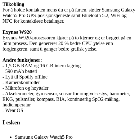
Tilkobling
For å holde kontakten mens du er på farten, støtter Samsung Galaxy
Watch5 Pro GPS-posisjonstjeneste samt Bluetooth 5.2, WiFi og
NFC for kontaktløse betalinger.
Exynos W920
Exynos W920-prosessoren kjører på to kjerner og er bygget på en
5nm prosess. Den genererer 20 % bedre CPU-ytelse enn
forgjengeren, samt ti ganger bedre grafisk ytelse.
Andre funksjoner:
- 1,5 GB RAM og 16 GB intern lagring
- 590 mAh batteri
- Lytt til Spotify offline
- Kamerakontroller
- Mikrofon og høyttaler
- Akselerometer, gyrosensor, sensor for omgivelseslys, barometer,
EKG, pulsmåler, kompass, BIA, kontinuerlig SpO2-måling,
hudtemperatur
- Wear OS
I esken
Samsung Galaxy Watch5 Pro