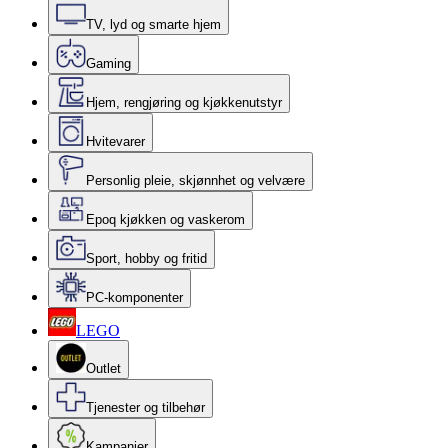
TV, lyd og smarte hjem
Gaming
Hjem, rengjøring og kjøkkenutstyr
Hvitevarer
Personlig pleie, skjønnhet og velvære
Epoq kjøkken og vaskerom
Sport, hobby og fritid
PC-komponenter
LEGO
Outlet
Tjenester og tilbehør
Kampanjer