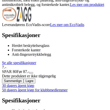
mobiltelefon, med enkel påføring, anti-fingeravtrykk- og
antimikrobielt belegg, og forsterkede kanter.
Les mer om produktet
Leverandørens EcoVadis-score
Les mer om EcoVadis
Spesifikasjoner
Herdet beskyttelsesglass
Forsterkede kanter
Anti-fingeravtrykkbelegg
Se alle spesifikasjoner
7.-
SPAR 80
Før 87.-
Dette produktet er ikke tilgjengelig
Sammenlign
Lagre
30 dagers åpent kjøp
50 dagers åpent kjøp for klubbmedlemmer
Spesifikasjoner