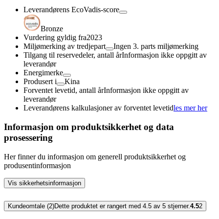
Leverandørens EcoVadis-score
Bronze
Vurdering gyldig fra
2023
Miljømerking av tredjepart
Ingen 3. parts miljømerking
Tilgang til reservedeler, antall år
Informasjon ikke oppgitt av
leverandør
Energimerke
Produsert i
Kina
Forventet levetid, antall år
Informasjon ikke oppgitt av
leverandør
Leverandørens kalkulasjoner av forventet levetid
les mer her
Informasjon om produktsikkerhet og data
prosessering
Her finner du informasjon om generell produktsikkerhet og
produsentinformasjon
Vis sikkerhetsinformasjon
Kundeomtale (2)
Dette produktet er rangert med 4.5 av 5 stjerner.
4.5
2