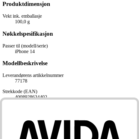
Produktdimensjon
Vekt ink. emballasje
100,0 g
Nøkkelspesifikasjon
Passer til (modell/serie)
iPhone 14
Modellbeskrivelse
Leverandørens artikkelnummer
77178
Strekkode (EAN)
4008928634402
Produkttype
Skjermbeskytter for mobil
Kompatibel med
Passer til (modell/serie)