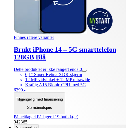
Finnes i flere varianter
Brukt iPhone 14 – 5G smarttelefon
128GB Blå
Dette produktet er ikke rangert enda.
0
6,1" Super Retina XDR-skjerm
12 MP vidvinkel + 12 MP ultrawide
Kraftig A15 Bionic CPU med 5G
6299.-
Tilgjengelig med finansiering
Se månedspris
På nettlager
| På lager i 19 butikk(er)
942365
Sammenlign