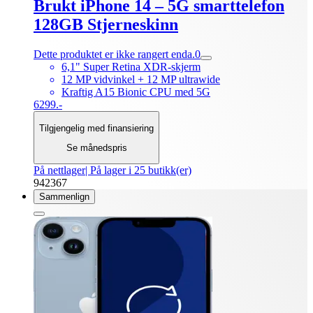
Brukt iPhone 14 – 5G smarttelefon
128GB Stjerneskinn
Dette produktet er ikke rangert enda.
0
6,1" Super Retina XDR-skjerm
12 MP vidvinkel + 12 MP ultrawide
Kraftig A15 Bionic CPU med 5G
6299.-
Tilgjengelig med finansiering
Se månedspris
På nettlager
| På lager i 25 butikk(er)
942367
Sammenlign