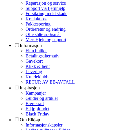
Reparasjon og service
Support via fjernhjelp
Forsikring: meld skade
Kontakt oss
Pakkesporing
Ordreretur og endring
Ofte stilte spørsmål
Mer: Hjelp og support
Informasjon
Finn butikk
Betalingsalternativ
Gavekort
Klikk & hent
Levering
Kundeklubb
RETUR AV EE-AVFALL
Inspirasjon
Kampanjer
Guider og artikler
Bærekraft
Elkjøpfondet
Black Friday
Om Elkjøp
Informasjonskapsler