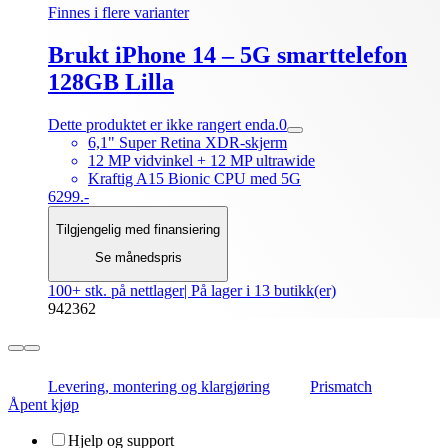
Finnes i flere varianter
Brukt iPhone 14 – 5G smarttelefon
128GB Lilla
Dette produktet er ikke rangert enda.
0
6,1" Super Retina XDR-skjerm
12 MP vidvinkel + 12 MP ultrawide
Kraftig A15 Bionic CPU med 5G
6299.-
Tilgjengelig med finansiering
Se månedspris
100+ stk. på nettlager
| På lager i 13 butikk(er)
942362
Levering, montering og klargjøring
Prismatch
Åpent kjøp
Hjelp og support