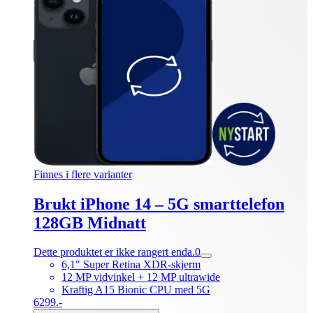
Finnes i flere varianter
Brukt iPhone 14 – 5G smarttelefon
128GB Midnatt
Dette produktet er ikke rangert enda.
0
6,1" Super Retina XDR-skjerm
12 MP vidvinkel + 12 MP ultrawide
Kraftig A15 Bionic CPU med 5G
6299.-