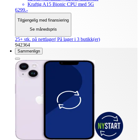
Kraftig A15 Bionic CPU med 5G
6299.-
Tilgjengelig med finansiering
Se månedspris
25+ stk. på nettlager
| På lager i 3 butikk(er)
942364
Sammenlign