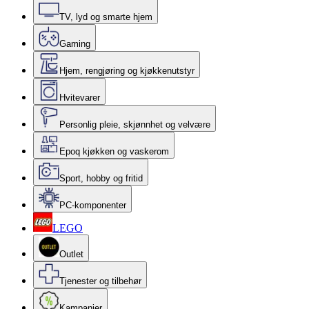
TV, lyd og smarte hjem
Gaming
Hjem, rengjøring og kjøkkenutstyr
Hvitevarer
Personlig pleie, skjønnhet og velvære
Epoq kjøkken og vaskerom
Sport, hobby og fritid
PC-komponenter
LEGO
Outlet
Tjenester og tilbehør
Kampanjer