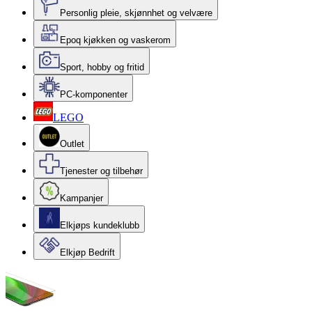
Personlig pleie, skjønnhet og velvære
Epoq kjøkken og vaskerom
Sport, hobby og fritid
PC-komponenter
LEGO
Outlet
Tjenester og tilbehør
Kampanjer
Elkjøps kundeklubb
Elkjøp Bedrift