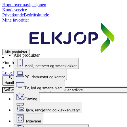
Hopp over navigasjonen
Kundeservice
Privatkunde
Bedriftskunde
Mine favoritter
Alle produkter
Alle produkter
Finn butikk
Mobil, nettbrett og smartklokker
Logg inn
PC, datautstyr og kontor
Handlekurv
TV, lyd og smarte hjem
Gaming
Hjem, rengjøring og kjøkkenutstyr
Hvitevarer