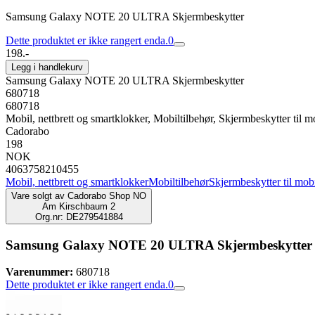
Samsung Galaxy NOTE 20 ULTRA Skjermbeskytter
Dette produktet er ikke rangert enda.
0
198.-
Legg i handlekurv
Samsung Galaxy NOTE 20 ULTRA Skjermbeskytter
680718
680718
Mobil, nettbrett og smartklokker, Mobiltilbehør, Skjermbeskytter til m
Cadorabo
198
NOK
4063758210455
Mobil, nettbrett og smartklokker
Mobiltilbehør
Skjermbeskytter til mob
Vare solgt av
Cadorabo Shop NO
Am Kirschbaum 2
Org.nr: DE279541884
Samsung Galaxy NOTE 20 ULTRA Skjermbeskytter
Varenummer:
680718
Dette produktet er ikke rangert enda.
0