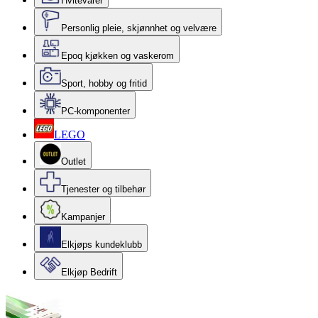
Hvitevarer
Personlig pleie, skjønnhet og velvære
Epoq kjøkken og vaskerom
Sport, hobby og fritid
PC-komponenter
LEGO
Outlet
Tjenester og tilbehør
Kampanjer
Elkjøps kundeklubb
Elkjøp Bedrift