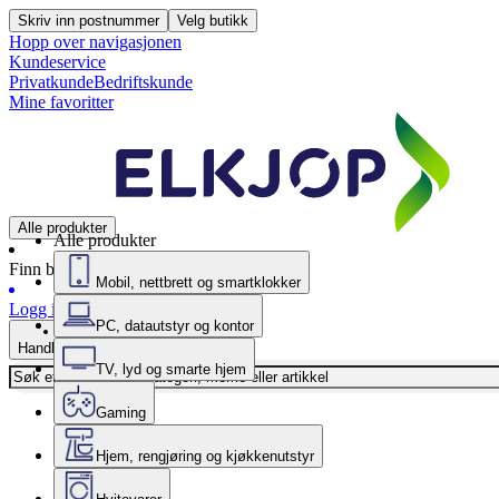
Skriv inn postnummer
Velg butikk
Hopp over navigasjonen
Kundeservice
Privatkunde
Bedriftskunde
Mine favoritter
Alle produkter
Alle produkter
Finn butikk
Mobil, nettbrett og smartklokker
Logg inn
PC, datautstyr og kontor
Handlekurv
TV, lyd og smarte hjem
Gaming
Hjem, rengjøring og kjøkkenutstyr