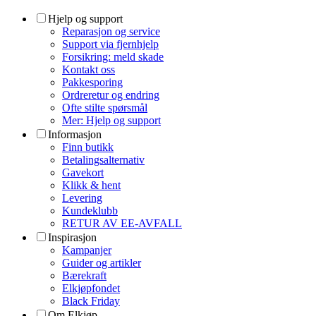
Hjelp og support
Reparasjon og service
Support via fjernhjelp
Forsikring: meld skade
Kontakt oss
Pakkesporing
Ordreretur og endring
Ofte stilte spørsmål
Mer: Hjelp og support
Informasjon
Finn butikk
Betalingsalternativ
Gavekort
Klikk & hent
Levering
Kundeklubb
RETUR AV EE-AVFALL
Inspirasjon
Kampanjer
Guider og artikler
Bærekraft
Elkjøpfondet
Black Friday
Om Elkjøp