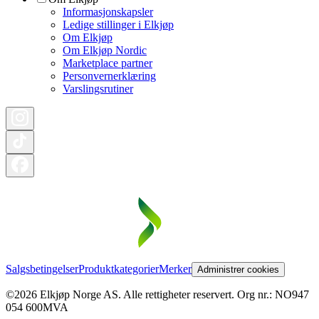
Informasjonskapsler
Ledige stillinger i Elkjøp
Om Elkjøp
Om Elkjøp Nordic
Marketplace partner
Personvernerklæring
Varslingsrutiner
Salgsbetingelser
Produktkategorier
Merker
Administrer cookies
©2026 Elkjøp Norge AS. Alle rettigheter reservert. Org nr.: NO947
054 600MVA