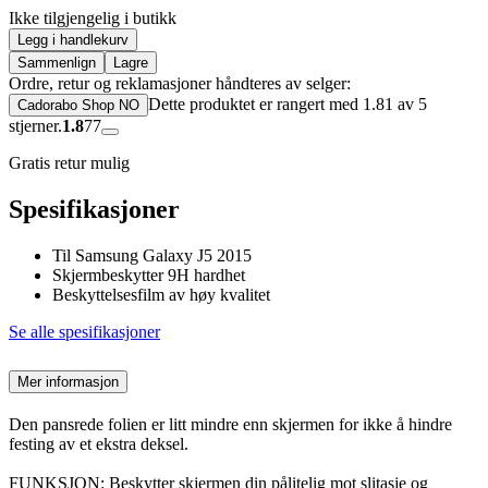
Ikke tilgjengelig i butikk
Legg i handlekurv
Sammenlign
Lagre
Ordre, retur og reklamasjoner håndteres av selger:
Dette produktet er rangert med 1.81 av 5
Cadorabo Shop NO
stjerner.
1.8
77
Gratis retur mulig
Spesifikasjoner
Til Samsung Galaxy J5 2015
Skjermbeskytter 9H hardhet
Beskyttelsesfilm av høy kvalitet
Se alle spesifikasjoner
Mer informasjon
Den pansrede folien er litt mindre enn skjermen for ikke å hindre
festing av et ekstra deksel.
FUNKSJON: Beskytter skjermen din pålitelig mot slitasje og