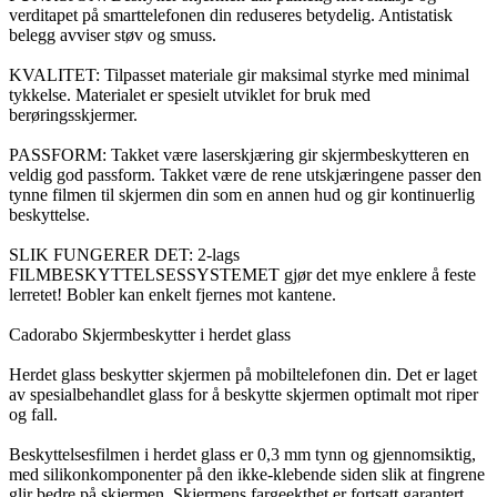
verditapet på smarttelefonen din reduseres betydelig. Antistatisk
belegg avviser støv og smuss.
KVALITET: Tilpasset materiale gir maksimal styrke med minimal
tykkelse. Materialet er spesielt utviklet for bruk med
berøringsskjermer.
PASSFORM: Takket være laserskjæring gir skjermbeskytteren en
veldig god passform. Takket være de rene utskjæringene passer den
tynne filmen til skjermen din som en annen hud og gir kontinuerlig
beskyttelse.
SLIK FUNGERER DET: 2-lags
FILMBESKYTTELSESSYSTEMET gjør det mye enklere å feste
lerretet! Bobler kan enkelt fjernes mot kantene.
Cadorabo Skjermbeskytter i herdet glass
Herdet glass beskytter skjermen på mobiltelefonen din. Det er laget
av spesialbehandlet glass for å beskytte skjermen optimalt mot riper
og fall.
Beskyttelsesfilmen i herdet glass er 0,3 mm tynn og gjennomsiktig,
med silikonkomponenter på den ikke-klebende siden slik at fingrene
glir bedre på skjermen. Skjermens fargeekthet er fortsatt garantert.