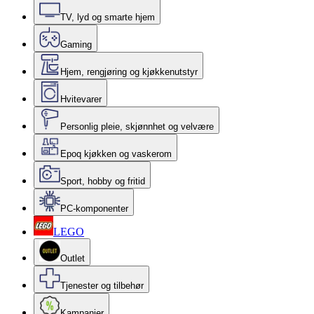
TV, lyd og smarte hjem
Gaming
Hjem, rengjøring og kjøkkenutstyr
Hvitevarer
Personlig pleie, skjønnhet og velvære
Epoq kjøkken og vaskerom
Sport, hobby og fritid
PC-komponenter
LEGO
Outlet
Tjenester og tilbehør
Kampanjer