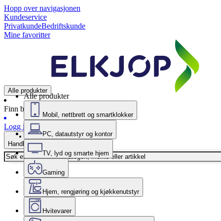
Hopp over navigasjonen
Kundeservice
Privatkunde
Bedriftskunde
Mine favoritter
Alle produkter
Alle produkter
Finn butikk
Mobil, nettbrett og smartklokker
Logg inn
PC, datautstyr og kontor
Handlekurv
TV, lyd og smarte hjem
Gaming
Hjem, rengjøring og kjøkkenutstyr
Hvitevarer