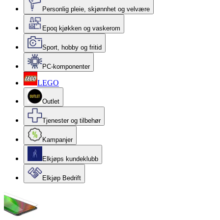
Personlig pleie, skjønnhet og velvære
Epoq kjøkken og vaskerom
Sport, hobby og fritid
PC-komponenter
LEGO
Outlet
Tjenester og tilbehør
Kampanjer
Elkjøps kundeklubb
Elkjøp Bedrift