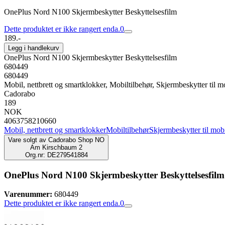
OnePlus Nord N100 Skjermbeskytter Beskyttelsesfilm
Dette produktet er ikke rangert enda.
0
189.-
Legg i handlekurv
OnePlus Nord N100 Skjermbeskytter Beskyttelsesfilm
680449
680449
Mobil, nettbrett og smartklokker, Mobiltilbehør, Skjermbeskytter til m
Cadorabo
189
NOK
4063758210660
Mobil, nettbrett og smartklokker
Mobiltilbehør
Skjermbeskytter til mob
Vare solgt av
Cadorabo Shop NO
Am Kirschbaum 2
Org.nr: DE279541884
OnePlus Nord N100 Skjermbeskytter Beskyttelsesfilm
Varenummer:
680449
Dette produktet er ikke rangert enda.
0