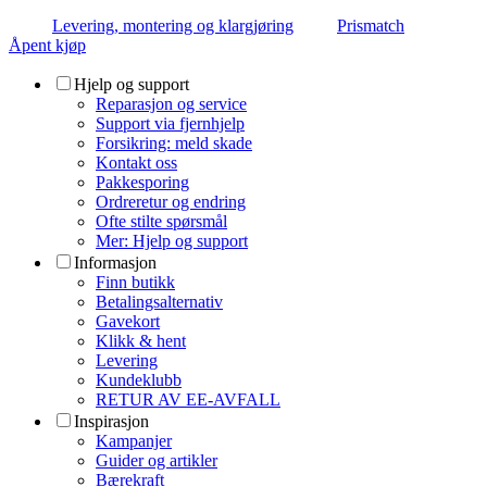
Levering, montering og klargjøring
Prismatch
Åpent kjøp
Hjelp og support
Reparasjon og service
Support via fjernhjelp
Forsikring: meld skade
Kontakt oss
Pakkesporing
Ordreretur og endring
Ofte stilte spørsmål
Mer: Hjelp og support
Informasjon
Finn butikk
Betalingsalternativ
Gavekort
Klikk & hent
Levering
Kundeklubb
RETUR AV EE-AVFALL
Inspirasjon
Kampanjer
Guider og artikler
Bærekraft