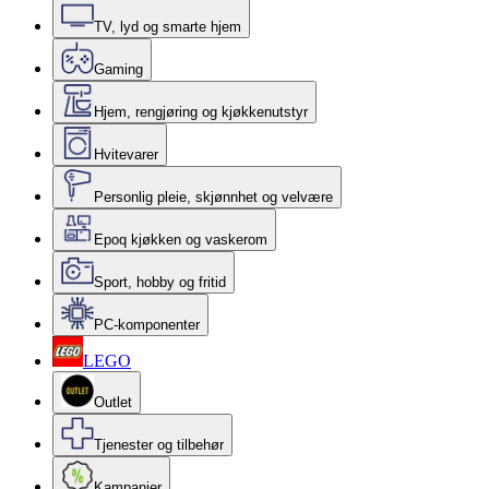
TV, lyd og smarte hjem
Gaming
Hjem, rengjøring og kjøkkenutstyr
Hvitevarer
Personlig pleie, skjønnhet og velvære
Epoq kjøkken og vaskerom
Sport, hobby og fritid
PC-komponenter
LEGO
Outlet
Tjenester og tilbehør
Kampanjer