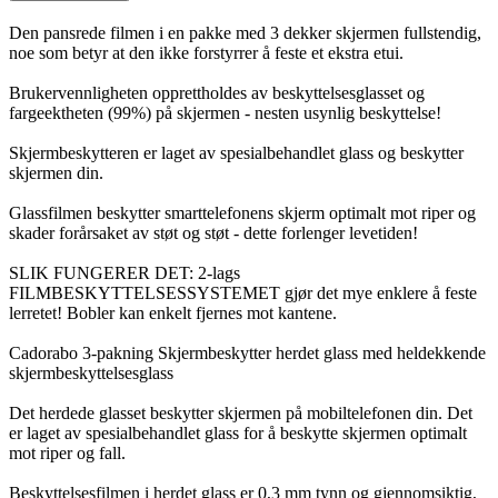
Den pansrede filmen i en pakke med 3 dekker skjermen fullstendig,
noe som betyr at den ikke forstyrrer å feste et ekstra etui.
Brukervennligheten opprettholdes av beskyttelsesglasset og
fargeektheten (99%) på skjermen - nesten usynlig beskyttelse!
Skjermbeskytteren er laget av spesialbehandlet glass og beskytter
skjermen din.
Glassfilmen beskytter smarttelefonens skjerm optimalt mot riper og
skader forårsaket av støt og støt - dette forlenger levetiden!
SLIK FUNGERER DET: 2-lags
FILMBESKYTTELSESSYSTEMET gjør det mye enklere å feste
lerretet! Bobler kan enkelt fjernes mot kantene.
Cadorabo 3-pakning Skjermbeskytter herdet glass med heldekkende
skjermbeskyttelsesglass
Det herdede glasset beskytter skjermen på mobiltelefonen din. Det
er laget av spesialbehandlet glass for å beskytte skjermen optimalt
mot riper og fall.
Beskyttelsesfilmen i herdet glass er 0,3 mm tynn og gjennomsiktig,