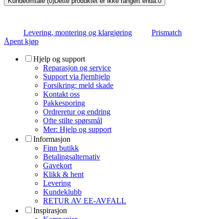
Kundeomtale (0)
Dette produktet er ikke rangert enda.
0
Levering, montering og klargjøring
Prismatch
Åpent kjøp
Hjelp og support
Reparasjon og service
Support via fjernhjelp
Forsikring: meld skade
Kontakt oss
Pakkesporing
Ordreretur og endring
Ofte stilte spørsmål
Mer: Hjelp og support
Informasjon
Finn butikk
Betalingsalternativ
Gavekort
Klikk & hent
Levering
Kundeklubb
RETUR AV EE-AVFALL
Inspirasjon