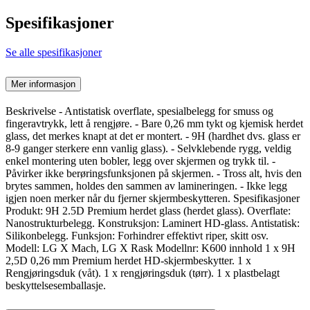
Spesifikasjoner
Se alle spesifikasjoner
Mer informasjon
Beskrivelse - Antistatisk overflate, spesialbelegg for smuss og
fingeravtrykk, lett å rengjøre. - Bare 0,26 mm tykt og kjemisk herdet
glass, det merkes knapt at det er montert. - 9H (hardhet dvs. glass er
8-9 ganger sterkere enn vanlig glass). - Selvklebende rygg, veldig
enkel montering uten bobler, legg over skjermen og trykk til. -
Påvirker ikke berøringsfunksjonen på skjermen. - Tross alt, hvis den
brytes sammen, holdes den sammen av lamineringen. - Ikke legg
igjen noen merker når du fjerner skjermbeskytteren. Spesifikasjoner
Produkt: 9H 2.5D Premium herdet glass (herdet glass). Overflate:
Nanostrukturbelegg. Konstruksjon: Laminert HD-glass. Antistatisk:
Silikonbelegg. Funksjon: Forhindrer effektivt riper, skitt osv.
Modell: LG X Mach, LG X Rask Modellnr: K600 innhold 1 x 9H
2,5D 0,26 mm Premium herdet HD-skjermbeskytter. 1 x
Rengjøringsduk (våt). 1 x rengjøringsduk (tørr). 1 x plastbelagt
beskyttelsesemballasje.