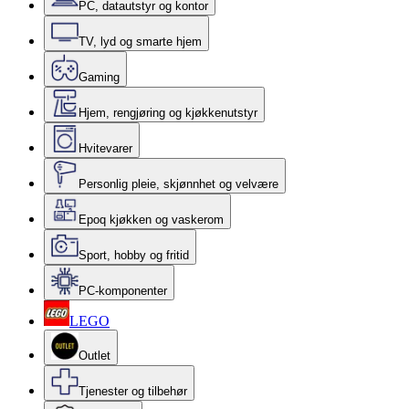
PC, datautstyr og kontor
TV, lyd og smarte hjem
Gaming
Hjem, rengjøring og kjøkkenutstyr
Hvitevarer
Personlig pleie, skjønnhet og velvære
Epoq kjøkken og vaskerom
Sport, hobby og fritid
PC-komponenter
LEGO
Outlet
Tjenester og tilbehør