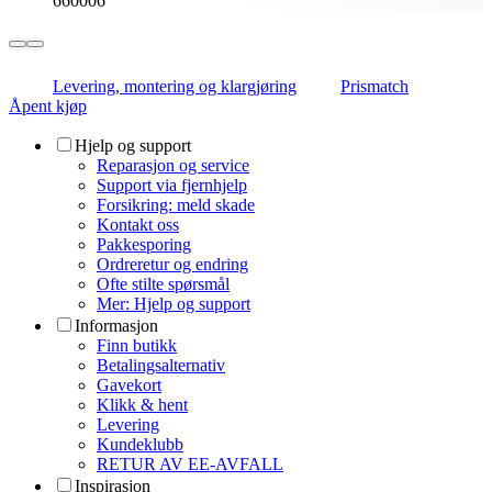
660006
Levering, montering og klargjøring
Prismatch
Åpent kjøp
Hjelp og support
Reparasjon og service
Support via fjernhjelp
Forsikring: meld skade
Kontakt oss
Pakkesporing
Ordreretur og endring
Ofte stilte spørsmål
Mer: Hjelp og support
Informasjon
Finn butikk
Betalingsalternativ
Gavekort
Klikk & hent
Levering
Kundeklubb
RETUR AV EE-AVFALL
Inspirasjon