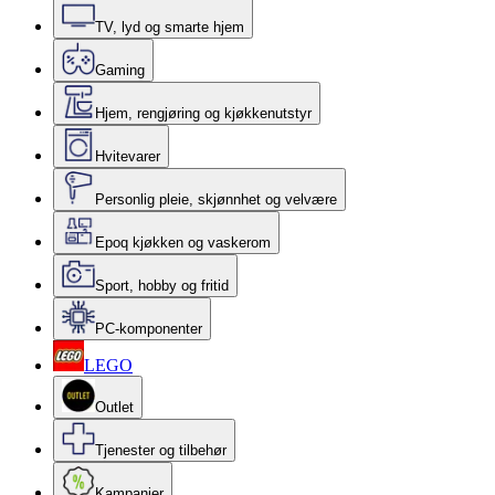
TV, lyd og smarte hjem
Gaming
Hjem, rengjøring og kjøkkenutstyr
Hvitevarer
Personlig pleie, skjønnhet og velvære
Epoq kjøkken og vaskerom
Sport, hobby og fritid
PC-komponenter
LEGO
Outlet
Tjenester og tilbehør
Kampanjer