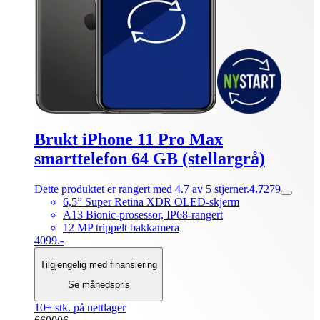
Brukt iPhone 11 Pro Max
smarttelefon 64 GB (stellargrå)
Dette produktet er rangert med 4.7 av 5 stjerner.
4.7
279
6,5” Super Retina XDR OLED-skjerm
A13 Bionic-prosessor, IP68-rangert
12 MP trippelt bakkamera
4099.-
Tilgjengelig med finansiering
Se månedspris
10+ stk. på nettlager