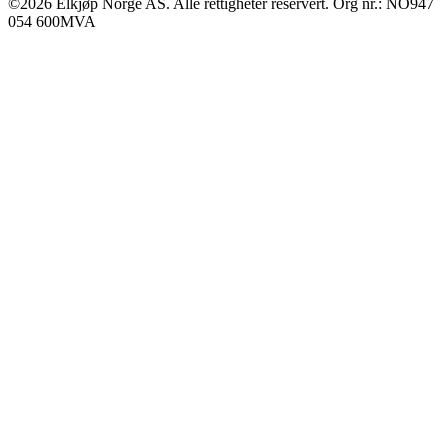
©2026 Elkjøp Norge AS. Alle rettigheter reservert. Org nr.: NO947
054 600MVA