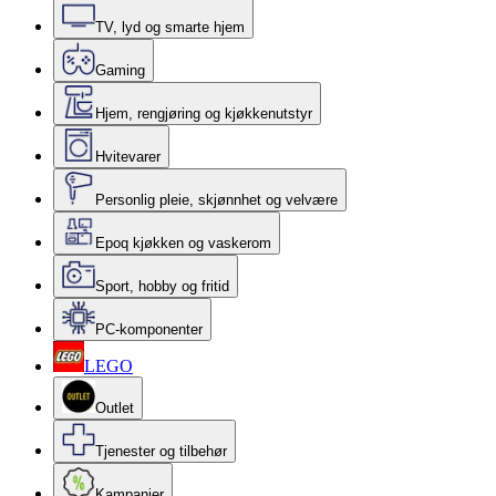
TV, lyd og smarte hjem
Gaming
Hjem, rengjøring og kjøkkenutstyr
Hvitevarer
Personlig pleie, skjønnhet og velvære
Epoq kjøkken og vaskerom
Sport, hobby og fritid
PC-komponenter
LEGO
Outlet
Tjenester og tilbehør
Kampanjer