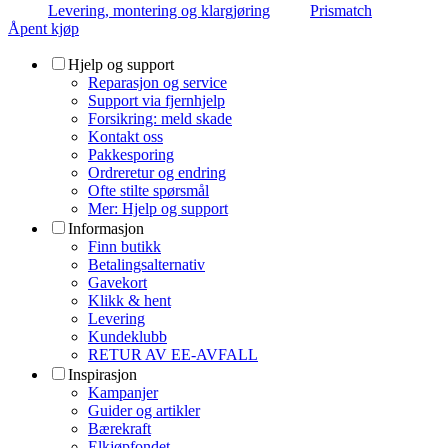
Levering, montering og klargjøring
Prismatch
Åpent kjøp
Hjelp og support
Reparasjon og service
Support via fjernhjelp
Forsikring: meld skade
Kontakt oss
Pakkesporing
Ordreretur og endring
Ofte stilte spørsmål
Mer: Hjelp og support
Informasjon
Finn butikk
Betalingsalternativ
Gavekort
Klikk & hent
Levering
Kundeklubb
RETUR AV EE-AVFALL
Inspirasjon
Kampanjer
Guider og artikler
Bærekraft
Elkjøpfondet