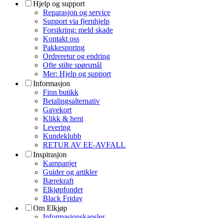
Hjelp og support
Reparasjon og service
Support via fjernhjelp
Forsikring: meld skade
Kontakt oss
Pakkesporing
Ordreretur og endring
Ofte stilte spørsmål
Mer: Hjelp og support
Informasjon
Finn butikk
Betalingsalternativ
Gavekort
Klikk & hent
Levering
Kundeklubb
RETUR AV EE-AVFALL
Inspirasjon
Kampanjer
Guider og artikler
Bærekraft
Elkjøpfondet
Black Friday
Om Elkjøp
Informasjonskapsler