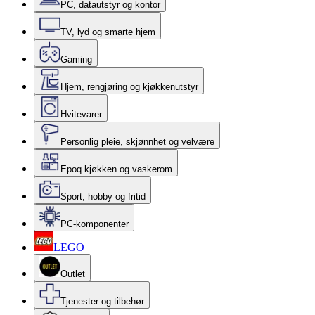
PC, datautstyr og kontor
TV, lyd og smarte hjem
Gaming
Hjem, rengjøring og kjøkkenutstyr
Hvitevarer
Personlig pleie, skjønnhet og velvære
Epoq kjøkken og vaskerom
Sport, hobby og fritid
PC-komponenter
LEGO
Outlet
Tjenester og tilbehør