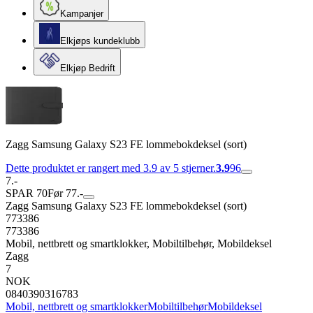
Kampanjer
Elkjøps kundeklubb
Elkjøp Bedrift
Zagg Samsung Galaxy S23 FE lommebokdeksel (sort)
Dette produktet er rangert med 3.9 av 5 stjerner.
3.9
96
7.-
SPAR 70
Før 77.-
Zagg Samsung Galaxy S23 FE lommebokdeksel (sort)
773386
773386
Mobil, nettbrett og smartklokker, Mobiltilbehør, Mobildeksel
Zagg
7
NOK
0840390316783
Mobil, nettbrett og smartklokker
Mobiltilbehør
Mobildeksel