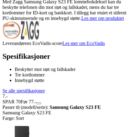
Med Zagg Samsung Galaxy S23 FE lommebokdeksel kan du
beskytte telefonen din mot støt og fallskader, mens du har tre
kortlommer for ID-kort og bankkort. I tillegg har etuiet et stilrent
PU-skinnutseende og en innebygd støtte.
Les mer om produktet
Leverandørens EcoVadis-score
Les mer om EcoVadis
Spesifikasjoner
Beskytter mot støt og fallskader
Tre kortlommer
Innebygd støtte
Se alle spesifikasjoner
7.-
SPAR 70
Før 77.-
Passer til (modell/serie)
:
Samsung Galaxy S23 FE
Samsung Galaxy S23 FE
Farge
:
Sort