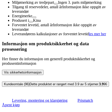
Miljømerking av tredjepart
Ingen 3. parts miljømerking
Tilgang til reservedeler, antall år
Informasjon ikke oppgitt av
leverandør
Energimerke
Produsert i
Kina
Forventet levetid, antall år
Informasjon ikke oppgitt av
leverandør
Leverandørens kalkulasjoner av forventet levetid
les mer her
Informasjon om produktsikkerhet og data
prosessering
Her finner du informasjon om generell produktsikkerhet og
produsentinformasjon
Vis sikkerhetsinformasjon
Kundeomtale (96)
Dette produktet er rangert med 3.9 av 5 stjerner.
3.9
96
Levering, montering og klargjøring
Prismatch
Åpent kjøp