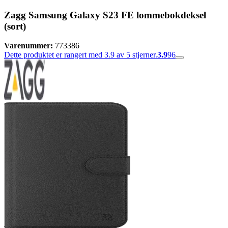
Zagg Samsung Galaxy S23 FE lommebokdeksel
(sort)
Varenummer:
773386
Dette produktet er rangert med 3.9 av 5 stjerner.
3.9
96