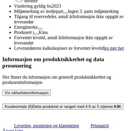
Bronze
Vurdering gyldig fra
2023
Miljømerking av tredjepart
Ingen 3. parts miljømerking
Tilgang til reservedeler, antall år
Informasjon ikke oppgitt av
leverandør
Energimerke
Produsert i
Kina
Forventet levetid, antall år
Informasjon ikke oppgitt av
leverandør
Leverandørens kalkulasjoner av forventet levetid
les mer her
Informasjon om produktsikkerhet og data
prosessering
Her finner du informasjon om generell produktsikkerhet og
produsentinformasjon
Vis sikkerhetsinformasjon
Kundeomtale (6)
Dette produktet er rangert med 4.8 av 5 stjerner.
4.8
6
Levering, montering og klargjøring
Prismatch
Åpent kjøp