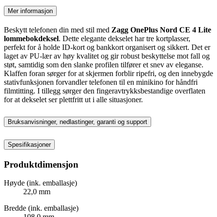
Mer informasjon
Beskytt telefonen din med stil med
Zagg OnePlus Nord CE 4 Lite
lommebokdeksel
. Dette elegante dekselet har tre kortplasser,
perfekt for å holde ID-kort og bankkort organisert og sikkert. Det er
laget av PU-lær av høy kvalitet og gir robust beskyttelse mot fall og
støt, samtidig som den slanke profilen tilfører et snev av eleganse.
Klaffen foran sørger for at skjermen forblir ripefri, og den innebygde
stativfunksjonen forvandler telefonen til en minikino for håndfri
filmtitting. I tillegg sørger den fingeravtrykksbestandige overflaten
for at dekselet ser plettfritt ut i alle situasjoner.
Bruksanvisninger, nedlastinger, garanti og support
Spesifikasjoner
Produktdimensjon
Høyde (ink. emballasje)
22,0 mm
Bredde (ink. emballasje)
108,0 mm