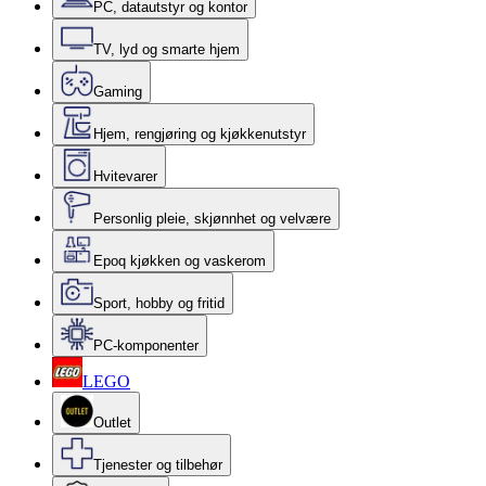
PC, datautstyr og kontor
TV, lyd og smarte hjem
Gaming
Hjem, rengjøring og kjøkkenutstyr
Hvitevarer
Personlig pleie, skjønnhet og velvære
Epoq kjøkken og vaskerom
Sport, hobby og fritid
PC-komponenter
LEGO
Outlet
Tjenester og tilbehør