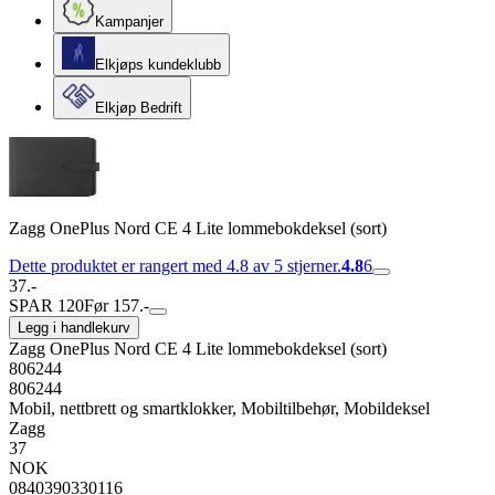
Kampanjer
Elkjøps kundeklubb
Elkjøp Bedrift
Zagg OnePlus Nord CE 4 Lite lommebokdeksel (sort)
Dette produktet er rangert med 4.8 av 5 stjerner.
4.8
6
37.-
SPAR 120
Før 157.-
Legg i handlekurv
Zagg OnePlus Nord CE 4 Lite lommebokdeksel (sort)
806244
806244
Mobil, nettbrett og smartklokker, Mobiltilbehør, Mobildeksel
Zagg
37
NOK
0840390330116