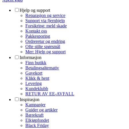
Hjelp og support
Reparasjon og service
Support via fjernhjelp
Forsikring: meld skade
Kontakt oss
Pakkesporing
Ordreretur og endring
Ofte stilte spørsmål
Mer: Hjelp og support
Informasjon
Finn butikk
Betalingsalternativ
Gavekort
Klikk & hent
Levering
Kundeklubb
RETUR AV EE-AVFALL
Inspirasjon
Kampanjer
Guider og artikler
Bærekraft
Elkjøpfondet
Black Friday