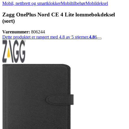
Mobil, nettbrett og smartklokker
Mobiltilbehør
Mobildeksel
Zagg OnePlus Nord CE 4 Lite lommebokdeksel
(sort)
Varenummer:
806244
Dette produktet er rangert med 4.8 av 5 stjerner.
4.8
6