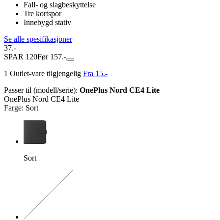
Fall- og slagbeskyttelse
Tre kortspor
Innebygd stativ
Se alle spesifikasjoner
37.-
SPAR 120
Før 157.-
1 Outlet-vare tilgjengelig
Fra 15.-
Passer til (modell/serie)
:
OnePlus Nord CE4 Lite
OnePlus Nord CE4 Lite
Farge
:
Sort
Sort
Nøyaktig kombinasjon mangl