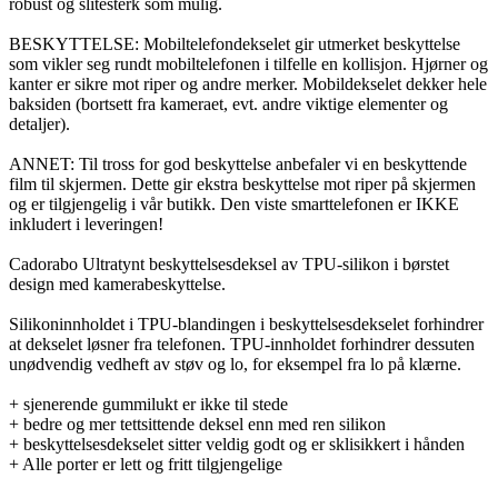
robust og slitesterk som mulig.
BESKYTTELSE: Mobiltelefondekselet gir utmerket beskyttelse
som vikler seg rundt mobiltelefonen i tilfelle en kollisjon. Hjørner og
kanter er sikre mot riper og andre merker. Mobildekselet dekker hele
baksiden (bortsett fra kameraet, evt. andre viktige elementer og
detaljer).
ANNET: Til tross for god beskyttelse anbefaler vi en beskyttende
film til skjermen. Dette gir ekstra beskyttelse mot riper på skjermen
og er tilgjengelig i vår butikk. Den viste smarttelefonen er IKKE
inkludert i leveringen!
Cadorabo Ultratynt beskyttelsesdeksel av TPU-silikon i børstet
design med kamerabeskyttelse.
Silikoninnholdet i TPU-blandingen i beskyttelsesdekselet forhindrer
at dekselet løsner fra telefonen. TPU-innholdet forhindrer dessuten
unødvendig vedheft av støv og lo, for eksempel fra lo på klærne.
+ sjenerende gummilukt er ikke til stede
+ bedre og mer tettsittende deksel enn med ren silikon
+ beskyttelsesdekselet sitter veldig godt og er sklisikkert i hånden
+ Alle porter er lett og fritt tilgjengelige