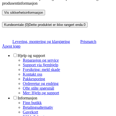
produsentinformasjon
Vis sikkerhetsinformasjon
Kundeomtale (0)
Dette produktet er ikke rangert enda.
0
Levering, montering og klargjøring
Prismatch
Åpent kjøp
Hjelp og support
Reparasjon og service
Support via fjernhjelp
Forsikring: meld skade
Kontakt oss
Pakkesporing
Ordreretur og endring
Ofte stilte spørsmål
Mer: Hjelp og support
Informasjon
Finn butikk
Betalingsalternativ
Gavekort