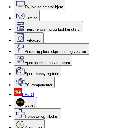
TV, lyd og smarte hjem
Gaming
Hjem, rengjøring og kjøkkenutstyr
Hvitevarer
Personlig pleie, skjønnhet og velvære
Epoq kjøkken og vaskerom
Sport, hobby og fritid
PC-komponenter
LEGO
Outlet
Tjenester og tilbehør
Kampanjer