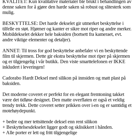
KVALITET: Kun kvalitative materialer ble brukt i behandlingen av
denne saken for å gjøre den harde saken så robust og slitesterk som
mulig.
BESKYTTELSE: Det harde dekselet gir utmerket beskyttelse i
tilfelle en støt. Hjørner og kanter er sikre mot riper og andre merker.
Mobildekselet dekker hele baksiden (bortsett fra kameraet, evt.
andre viktige elementer og detaljer).
ANNET: Til tross for god beskyttelse anbefaler vi en beskyttende
film til skjermen. Dette gir ekstra beskyttelse mot riper på skjermen
og er tilgjengelig i vår butikk. Den viste smarttelefonen er IKKE
inkludert i leveringen!
Cadorabo Hardt Deksel med silikon på innsiden og matt plast på
baksiden.
Det moderne coveret er perfekt for en elegant fremtoning takket
være det tidløse designet. Den matte overflaten er også et veldig
trendy trekk. Dette coveret setter prikken over i-en og er samtidig et
motehøydepunkt.
+ bedre og mer tettsittende deksel enn rent silikon
+ Beskyttelsesdekselet ligger godt og sklisikkert i hånden.
+ Alle porter er lett og fritt tilgjengelige