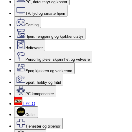
PC, datautstyr og kontor
TV, lyd og smarte hjem
Gaming
Hjem, rengjøring og kjøkkenutstyr
Hvitevarer
Personlig pleie, skjønnhet og velvære
Epoq kjøkken og vaskerom
Sport, hobby og fritid
PC-komponenter
LEGO
Outlet
Tjenester og tilbehør