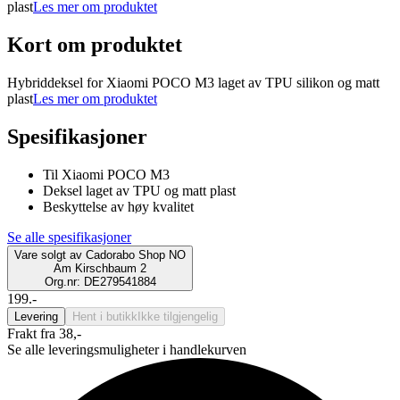
plast
Les mer om produktet
Kort om produktet
Hybriddeksel for Xiaomi POCO M3 laget av TPU silikon og matt
plast
Les mer om produktet
Spesifikasjoner
Til Xiaomi POCO M3
Deksel laget av TPU og matt plast
Beskyttelse av høy kvalitet
Se alle spesifikasjoner
Vare solgt av
Cadorabo Shop NO
Am Kirschbaum 2
Org.nr: DE279541884
199.-
Levering
Hent i butikk
Ikke tilgjengelig
Frakt fra 38,-
Se alle leveringsmuligheter i handlekurven