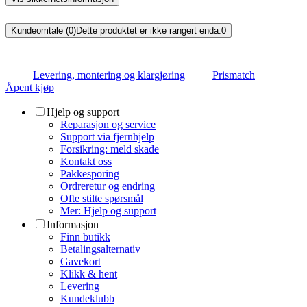
Kundeomtale (0)
Dette produktet er ikke rangert enda.
0
Levering, montering og klargjøring
Prismatch
Åpent kjøp
Hjelp og support
Reparasjon og service
Support via fjernhjelp
Forsikring: meld skade
Kontakt oss
Pakkesporing
Ordreretur og endring
Ofte stilte spørsmål
Mer: Hjelp og support
Informasjon
Finn butikk
Betalingsalternativ
Gavekort
Klikk & hent
Levering
Kundeklubb