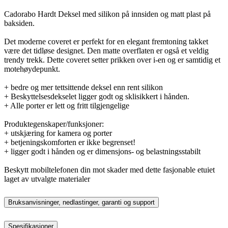
Cadorabo Hardt Deksel med silikon på innsiden og matt plast på
baksiden.
Det moderne coveret er perfekt for en elegant fremtoning takket
være det tidløse designet. Den matte overflaten er også et veldig
trendy trekk. Dette coveret setter prikken over i-en og er samtidig et
motehøydepunkt.
+ bedre og mer tettsittende deksel enn rent silikon
+ Beskyttelsesdekselet ligger godt og sklisikkert i hånden.
+ Alle porter er lett og fritt tilgjengelige
Produktegenskaper/funksjoner:
+ utskjæring for kamera og porter
+ betjeningskomforten er ikke begrenset!
+ ligger godt i hånden og er dimensjons- og belastningsstabilt
Beskytt mobiltelefonen din mot skader med dette fasjonable etuiet
laget av utvalgte materialer
Bruksanvisninger, nedlastinger, garanti og support
Spesifikasjoner