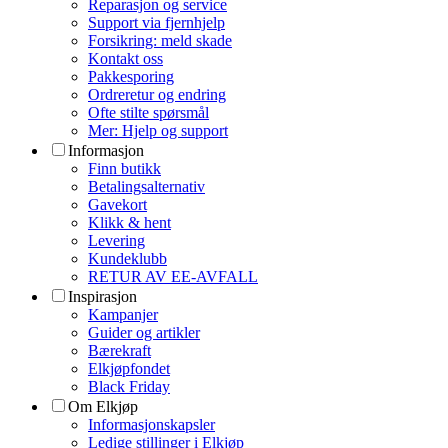
Reparasjon og service
Support via fjernhjelp
Forsikring: meld skade
Kontakt oss
Pakkesporing
Ordreretur og endring
Ofte stilte spørsmål
Mer: Hjelp og support
Informasjon
Finn butikk
Betalingsalternativ
Gavekort
Klikk & hent
Levering
Kundeklubb
RETUR AV EE-AVFALL
Inspirasjon
Kampanjer
Guider og artikler
Bærekraft
Elkjøpfondet
Black Friday
Om Elkjøp
Informasjonskapsler
Ledige stillinger i Elkjøp