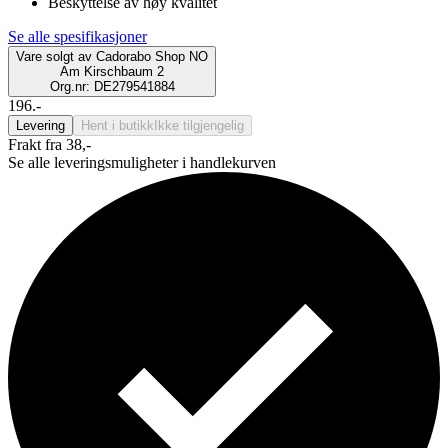
Beskyttelse av høy kvalitet
Se alle spesifikasjoner
Vare solgt av
Cadorabo Shop NO
Am Kirschbaum 2
Org.nr: DE279541884
196.-
Levering
Hent i butikk
Ikke tilgjengelig
Frakt fra 38,-
Se alle leveringsmuligheter i handlekurven