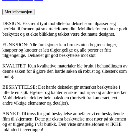
Mer informasjon
DESIGN: Ekstremt tynt mobiltelefondeksel som tilpasser seg
perfekt til formen på smarttelefonen din. Mobiltelefonen din er godt
beskyttet og et ekte blikkfang takket være det matte designet.
FUNKSJON: Alle funksjoner kan brukes uten begrensninger,
knapper og knotter er lett tilgjengelige og alle porter er fritt
tilgjengelige. Dekselet gir god beskyttelse mot støt.
KVALITET: Kun kvalitative materialer ble brukt i behandlingen av
denne saken for å gjøre den harde saken så robust og slitesterk som
mulig.
BESKYTTELSE: Det harde dekselet gir utmerket beskyttelse i
tilfelle en støt. Hjørner og kanter er sikre mot riper og andre merker.
Mobildekselet dekker hele baksiden (bortsett fra kameraet, evt.
andre viktige elementer og detaljer).
ANNET: Til tross for god beskyttelse anbefaler vi en beskyttende
film til skjermen. Dette gir ekstra beskyttelse mot riper på skjermen
og er tilgjengelig i vår butikk. Den viste smarttelefonen er IKKE
inkludert i leveringen!