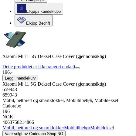
Elkjøps kundeklubb
Elkjøp Bedrift
Xiaomi Mi 11 5G Deksel Case Cover (gjennomsiktig)
Dette produktet er ikke rangert enda.
0
196.-
Legg i handlekurv
Xiaomi Mi 11 5G Deksel Case Cover (gjennomsiktig)
659943
659943
Mobil, nettbrett og smartklokker, Mobiltilbehør, Mobildeksel
Cadorabo
196
NOK
4063758214866
Mobil, nettbrett og smartklokker
Mobiltilbehør
Mobildeksel
Vare solgt av
Cadorabo Shop NO