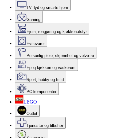
TV, lyd og smarte hjem
Gaming
Hjem, rengjøring og kjøkkenutstyr
Hvitevarer
Personlig pleie, skjønnhet og velvære
Epoq kjøkken og vaskerom
Sport, hobby og fritid
PC-komponenter
LEGO
Outlet
Tjenester og tilbehør
Kampanjer