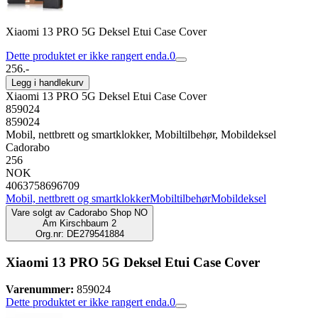
Xiaomi 13 PRO 5G Deksel Etui Case Cover
Dette produktet er ikke rangert enda.
0
256.-
Legg i handlekurv
Xiaomi 13 PRO 5G Deksel Etui Case Cover
859024
859024
Mobil, nettbrett og smartklokker, Mobiltilbehør, Mobildeksel
Cadorabo
256
NOK
4063758696709
Mobil, nettbrett og smartklokker
Mobiltilbehør
Mobildeksel
Vare solgt av
Cadorabo Shop NO
Am Kirschbaum 2
Org.nr: DE279541884
Xiaomi 13 PRO 5G Deksel Etui Case Cover
Varenummer:
859024
Dette produktet er ikke rangert enda.
0