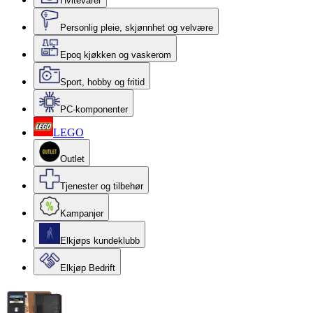
Hvitevarer
Personlig pleie, skjønnhet og velvære
Epoq kjøkken og vaskerom
Sport, hobby og fritid
PC-komponenter
LEGO
Outlet
Tjenester og tilbehør
Kampanjer
Elkjøps kundeklubb
Elkjøp Bedrift