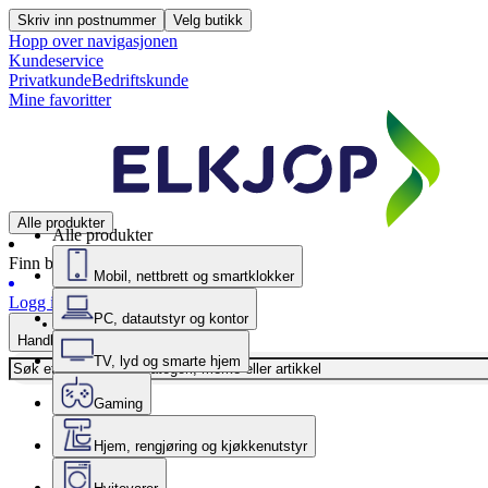
Skriv inn postnummer
Velg butikk
Hopp over navigasjonen
Kundeservice
Privatkunde
Bedriftskunde
Mine favoritter
Alle produkter
Alle produkter
Finn butikk
Mobil, nettbrett og smartklokker
Logg inn
PC, datautstyr og kontor
Handlekurv
TV, lyd og smarte hjem
Gaming
Hjem, rengjøring og kjøkkenutstyr