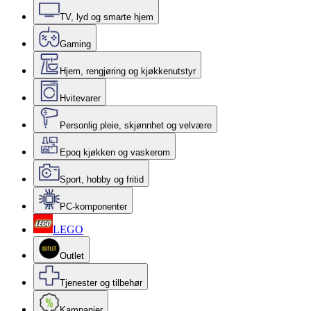
TV, lyd og smarte hjem
Gaming
Hjem, rengjøring og kjøkkenutstyr
Hvitevarer
Personlig pleie, skjønnhet og velvære
Epoq kjøkken og vaskerom
Sport, hobby og fritid
PC-komponenter
LEGO
Outlet
Tjenester og tilbehør
Kampanjer