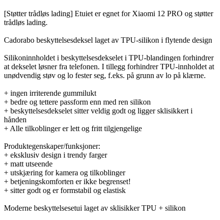
[Støtter trådløs lading] Etuiet er egnet for Xiaomi 12 PRO og støtter
trådløs lading.
Cadorabo beskyttelsesdeksel laget av TPU-silikon i flytende design
Silikoninnholdet i beskyttelsesdekselet i TPU-blandingen forhindrer
at dekselet løsner fra telefonen. I tillegg forhindrer TPU-innholdet at
unødvendig støv og lo fester seg, f.eks. på grunn av lo på klærne.
+ ingen irriterende gummilukt
+ bedre og tettere passform enn med ren silikon
+ beskyttelsesdekselet sitter veldig godt og ligger sklisikkert i
hånden
+ Alle tilkoblinger er lett og fritt tilgjengelige
Produktegenskaper/funksjoner:
+ eksklusiv design i trendy farger
+ matt utseende
+ utskjæring for kamera og tilkoblinger
+ betjeningskomforten er ikke begrenset!
+ sitter godt og er formstabil og elastisk
Moderne beskyttelsesetui laget av sklisikker TPU + silikon