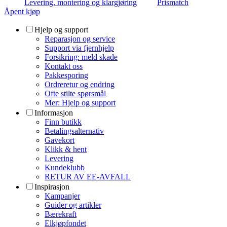
Levering, montering og klargjøring
Prismatch
Åpent kjøp
Hjelp og support
Reparasjon og service
Support via fjernhjelp
Forsikring: meld skade
Kontakt oss
Pakkesporing
Ordreretur og endring
Ofte stilte spørsmål
Mer: Hjelp og support
Informasjon
Finn butikk
Betalingsalternativ
Gavekort
Klikk & hent
Levering
Kundeklubb
RETUR AV EE-AVFALL
Inspirasjon
Kampanjer
Guider og artikler
Bærekraft
Elkjøpfondet