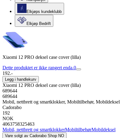
Elkjøps kundeklubb
Elkjøp Bedrift
Xiaomi 12 PRO deksel case cover (lilla)
Dette produktet er ikke rangert enda.
0
192.-
Legg i handlekurv
Xiaomi 12 PRO deksel case cover (lilla)
689644
689644
Mobil, nettbrett og smartklokker, Mobiltilbehør, Mobildeksel
Cadorabo
192
NOK
4063758325463
Mobil, nettbrett og smartklokker
Mobiltilbehør
Mobildeksel
Vare solgt av
Cadorabo Shop NO