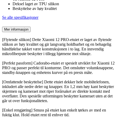
Deksel laget av TPU silikon
Beskyttelse av høy kvalitet
Se alle spesifikasjoner
Mer informasjon
[Flytende silikon] Dette Xiaomi 12 PRO-etuiet er laget av flytende
silikon av høy kvalitet og gir langvarig holdbarhet og en behagelig
håndfølelse takket være konstruksjonen i to lag. En innvendig
mikrofiberpute beskytter i tillegg hjørnene mot slitasje.
[Perfekt passform] Cadorabo-etuiet er spesielt utviklet for Xiaomi 12
PRO og passer perfekt til konturene. Det omslutter volumknappene,
standby-knappen og enhetens kurver på en presis måte.
[Omfattende beskyttelse] Dette etuiet dekker hele mobiltelefonen,
inkludert alle nedre deler og knapper. En 1,2 mm høy kant beskytter
skjermen og kameraet mot riper forårsaket av direkte kontakt med
overflater. Den spesielle utformingen beskytter kameraet uten at det
går ut over funksjonaliteten.
[Enkel rengjøring] Smuss på etuiet kan enkelt tørkes av med en
fuktig klut. Hold etuiet rent til enhver tid.