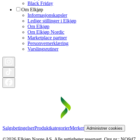
Black Friday
Om Elkjøp
Informasjonskapsler
Ledige stillinger i Elkjøp
Om Elkjøp
Om Elkjøp Nordic
Marketplace partner
Personvernerklæring
Varslingsrutiner
Salgsbetingelser
Produktkategorier
Merker
Administrer cookies
©2026 Elkjøp Norge AS. Alle rettigheter reservert. Org nr.: NO947