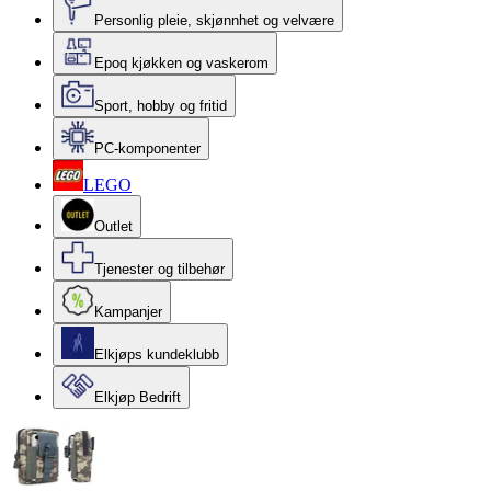
Personlig pleie, skjønnhet og velvære
Epoq kjøkken og vaskerom
Sport, hobby og fritid
PC-komponenter
LEGO
Outlet
Tjenester og tilbehør
Kampanjer
Elkjøps kundeklubb
Elkjøp Bedrift