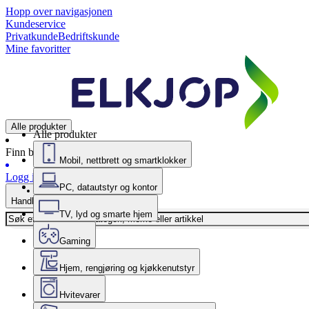
Hopp over navigasjonen
Kundeservice
Privatkunde
Bedriftskunde
Mine favoritter
Alle produkter
Alle produkter
Finn butikk
Mobil, nettbrett og smartklokker
Logg inn
PC, datautstyr og kontor
Handlekurv
TV, lyd og smarte hjem
Gaming
Hjem, rengjøring og kjøkkenutstyr
Hvitevarer