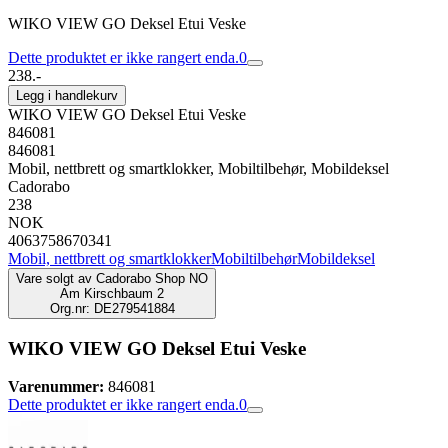
WIKO VIEW GO Deksel Etui Veske
Dette produktet er ikke rangert enda.
0
238.-
Legg i handlekurv
WIKO VIEW GO Deksel Etui Veske
846081
846081
Mobil, nettbrett og smartklokker, Mobiltilbehør, Mobildeksel
Cadorabo
238
NOK
4063758670341
Mobil, nettbrett og smartklokker
Mobiltilbehør
Mobildeksel
Vare solgt av
Cadorabo Shop NO
Am Kirschbaum 2
Org.nr: DE279541884
WIKO VIEW GO Deksel Etui Veske
Varenummer:
846081
Dette produktet er ikke rangert enda.
0