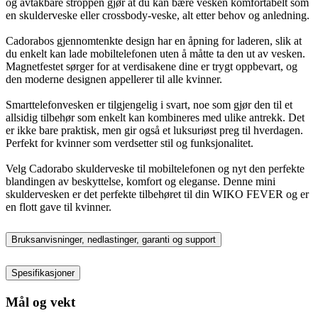
og avtakbare stroppen gjør at du kan bære vesken komfortabelt som
en skulderveske eller crossbody-veske, alt etter behov og anledning.
Cadorabos gjennomtenkte design har en åpning for laderen, slik at
du enkelt kan lade mobiltelefonen uten å måtte ta den ut av vesken.
Magnetfestet sørger for at verdisakene dine er trygt oppbevart, og
den moderne designen appellerer til alle kvinner.
Smarttelefonvesken er tilgjengelig i svart, noe som gjør den til et
allsidig tilbehør som enkelt kan kombineres med ulike antrekk. Det
er ikke bare praktisk, men gir også et luksuriøst preg til hverdagen.
Perfekt for kvinner som verdsetter stil og funksjonalitet.
Velg Cadorabo skulderveske til mobiltelefonen og nyt den perfekte
blandingen av beskyttelse, komfort og eleganse. Denne mini
skuldervesken er det perfekte tilbehøret til din WIKO FEVER og er
en flott gave til kvinner.
Bruksanvisninger, nedlastinger, garanti og support
Spesifikasjoner
Mål og vekt