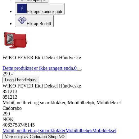
Elkjøps kundeklubb
Elkjøp Bedrift
WIKO FEVER Etui Deksel Håndveske
Dette produktet er ikke rangert enda.
0
299.-
Legg i handlekurv
WIKO FEVER Etui Deksel Håndveske
851213
851213
Mobil, nettbrett og smartklokker, Mobiltilbehør, Mobildeksel
Cadorabo
299
NOK
4063758746145
Mobil, nettbrett og smartklokker
Mobiltilbehør
Mobildeksel
Vare solgt av
Cadorabo Shop NO