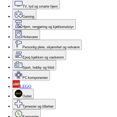
TV, lyd og smarte hjem
Gaming
Hjem, rengjøring og kjøkkenutstyr
Hvitevarer
Personlig pleie, skjønnhet og velvære
Epoq kjøkken og vaskerom
Sport, hobby og fritid
PC-komponenter
LEGO
Outlet
Tjenester og tilbehør
Kampanjer