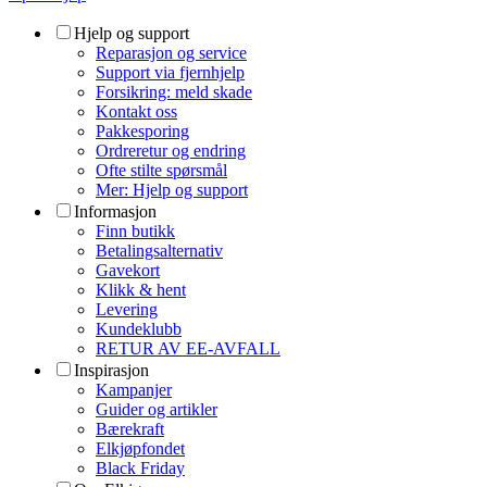
Hjelp og support
Reparasjon og service
Support via fjernhjelp
Forsikring: meld skade
Kontakt oss
Pakkesporing
Ordreretur og endring
Ofte stilte spørsmål
Mer: Hjelp og support
Informasjon
Finn butikk
Betalingsalternativ
Gavekort
Klikk & hent
Levering
Kundeklubb
RETUR AV EE-AVFALL
Inspirasjon
Kampanjer
Guider og artikler
Bærekraft
Elkjøpfondet
Black Friday