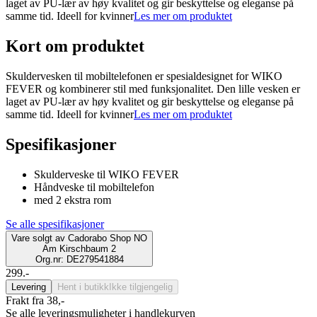
laget av PU-lær av høy kvalitet og gir beskyttelse og eleganse på
samme tid. Ideell for kvinner
Les mer om produktet
Kort om produktet
Skuldervesken til mobiltelefonen er spesialdesignet for WIKO
FEVER og kombinerer stil med funksjonalitet. Den lille vesken er
laget av PU-lær av høy kvalitet og gir beskyttelse og eleganse på
samme tid. Ideell for kvinner
Les mer om produktet
Spesifikasjoner
Skulderveske til WIKO FEVER
Håndveske til mobiltelefon
med 2 ekstra rom
Se alle spesifikasjoner
Vare solgt av
Cadorabo Shop NO
Am Kirschbaum 2
Org.nr: DE279541884
299.-
Levering
Hent i butikk
Ikke tilgjengelig
Frakt fra 38,-
Se alle leveringsmuligheter i handlekurven