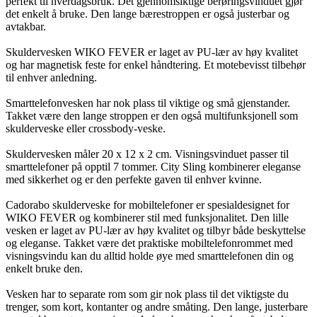
perfekt til hverdagsbruk. Det gjennomsiktige berøringsvinduet gjør
det enkelt å bruke. Den lange bærestroppen er også justerbar og
avtakbar.
Skuldervesken WIKO FEVER er laget av PU-lær av høy kvalitet
og har magnetisk feste for enkel håndtering. Et motebevisst tilbehør
til enhver anledning.
Smarttelefonvesken har nok plass til viktige og små gjenstander.
Takket være den lange stroppen er den også multifunksjonell som
skulderveske eller crossbody-veske.
Skuldervesken måler 20 x 12 x 2 cm. Visningsvinduet passer til
smarttelefoner på opptil 7 tommer. City Sling kombinerer eleganse
med sikkerhet og er den perfekte gaven til enhver kvinne.
Cadorabo skulderveske for mobiltelefoner er spesialdesignet for
WIKO FEVER og kombinerer stil med funksjonalitet. Den lille
vesken er laget av PU-lær av høy kvalitet og tilbyr både beskyttelse
og eleganse. Takket være det praktiske mobiltelefonrommet med
visningsvindu kan du alltid holde øye med smarttelefonen din og
enkelt bruke den.
Vesken har to separate rom som gir nok plass til det viktigste du
trenger, som kort, kontanter og andre småting. Den lange, justerbare