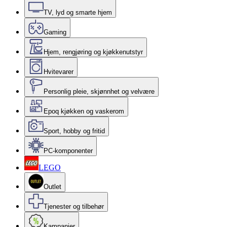
TV, lyd og smarte hjem
Gaming
Hjem, rengjøring og kjøkkenutstyr
Hvitevarer
Personlig pleie, skjønnhet og velvære
Epoq kjøkken og vaskerom
Sport, hobby og fritid
PC-komponenter
LEGO
Outlet
Tjenester og tilbehør
Kampanjer