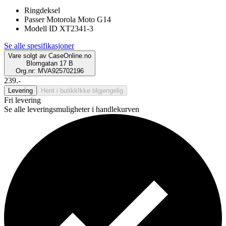
Ringdeksel
Passer Motorola Moto G14
Modell ID XT2341-3
Se alle spesifikasjoner
Vare solgt av
CaseOnline.no
Blomgatan 17 B
Org.nr: MVA925702196
239.-
Levering
Hent i butikk
Ikke tilgjengelig
Fri levering
Se alle leveringsmuligheter i handlekurven