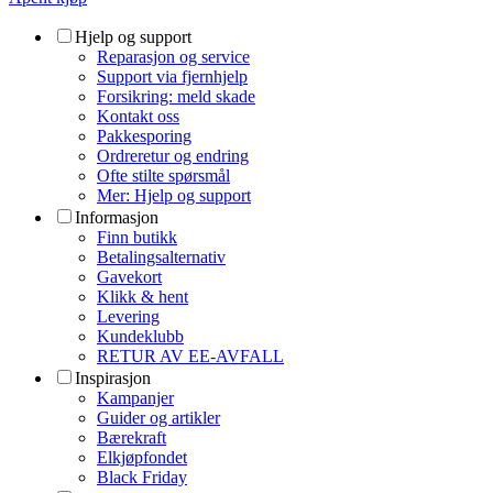
Hjelp og support
Reparasjon og service
Support via fjernhjelp
Forsikring: meld skade
Kontakt oss
Pakkesporing
Ordreretur og endring
Ofte stilte spørsmål
Mer: Hjelp og support
Informasjon
Finn butikk
Betalingsalternativ
Gavekort
Klikk & hent
Levering
Kundeklubb
RETUR AV EE-AVFALL
Inspirasjon
Kampanjer
Guider og artikler
Bærekraft
Elkjøpfondet
Black Friday