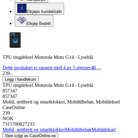
Elkjøps kundeklubb
Elkjøp Bedrift
TPU ringdeksel Motorola Moto G14 - Lyseblå
Dette produktet er rangert med 4 av 5 stjerner.
4
1
239.-
Legg i handlekurv
TPU ringdeksel Motorola Moto G14 - Lyseblå
857347
857347
Mobil, nettbrett og smartklokker, Mobiltilbehør, Mobildeksel
CaseOnline
239
NOK
7315700827233
Mobil, nettbrett og smartklokker
Mobiltilbehør
Mobildeksel
Vare solgt av
CaseOnline.no