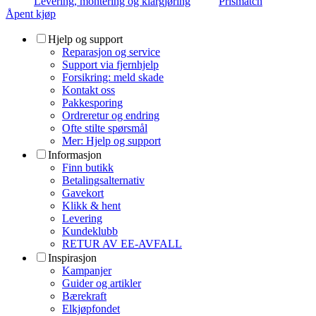
Levering, montering og klargjøring
Prismatch
Åpent kjøp
Hjelp og support
Reparasjon og service
Support via fjernhjelp
Forsikring: meld skade
Kontakt oss
Pakkesporing
Ordreretur og endring
Ofte stilte spørsmål
Mer: Hjelp og support
Informasjon
Finn butikk
Betalingsalternativ
Gavekort
Klikk & hent
Levering
Kundeklubb
RETUR AV EE-AVFALL
Inspirasjon
Kampanjer
Guider og artikler
Bærekraft
Elkjøpfondet