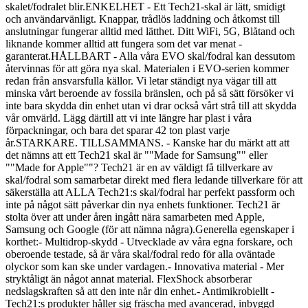
skalet/fodralet blir.ENKELHET - Ett Tech21-skal är lätt, smidigt
och användarvänligt. Knappar, trådlös laddning och åtkomst till
anslutningar fungerar alltid med lätthet. Ditt WiFi, 5G, Blåtand och
liknande kommer alltid att fungera som det var menat -
garanterat.HÅLLBART - Alla våra EVO skal/fodral kan dessutom
återvinnas för att göra nya skal. Materialen i EVO-serien kommer
redan från ansvarsfulla källor. Vi letar ständigt nya vägar till att
minska vårt beroende av fossila bränslen, och på så sätt försöker vi
inte bara skydda din enhet utan vi drar också vårt strå till att skydda
vår omvärld. Lägg därtill att vi inte längre har plast i våra
förpackningar, och bara det sparar 42 ton plast varje
år.STARKARE. TILLSAMMANS. - Kanske har du märkt att att
det nämns att ett Tech21 skal är ""Made for Samsung"" eller
""Made for Apple""? Tech21 är en av väldigt få tillverkare av
skal/fodral som samarbetar direkt med flera ledande tillverkare för att
säkerställa att ALLA Tech21:s skal/fodral har perfekt passform och
inte på något sätt påverkar din nya enhets funktioner. Tech21 är
stolta över att under åren ingått nära samarbeten med Apple,
Samsung och Google (för att nämna några).Generella egenskaper i
korthet:- Multidrop-skydd - Utvecklade av våra egna forskare, och
oberoende testade, så är våra skal/fodral redo för alla oväntade
olyckor som kan ske under vardagen.- Innovativa material - Mer
stryktåligt än något annat material. FlexShock absorberar
nedslagskraften så att den inte når din enhet.- Antimikrobiellt -
Tech21:s produkter håller sig fräscha med avancerad, inbyggd