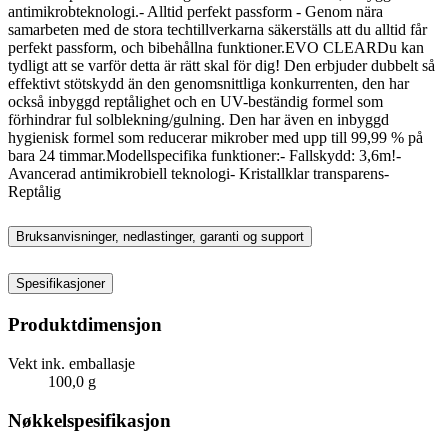
antimikrobteknologi.- Alltid perfekt passform - Genom nära
samarbeten med de stora techtillverkarna säkerställs att du alltid får
perfekt passform, och bibehållna funktioner.EVO CLEARDu kan
tydligt att se varför detta är rätt skal för dig! Den erbjuder dubbelt så
effektivt stötskydd än den genomsnittliga konkurrenten, den har
också inbyggd reptålighet och en UV-beständig formel som
förhindrar ful solblekning/gulning. Den har även en inbyggd
hygienisk formel som reducerar mikrober med upp till 99,99 % på
bara 24 timmar.Modellspecifika funktioner:- Fallskydd: 3,6m!-
Avancerad antimikrobiell teknologi- Kristallklar transparens-
Reptålig
Bruksanvisninger, nedlastinger, garanti og support
Spesifikasjoner
Produktdimensjon
Vekt ink. emballasje
100,0 g
Nøkkelspesifikasjon