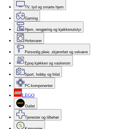
TV, lyd og smarte hjem
Gaming
Hjem, rengjøring og kjøkkenutstyr
Hvitevarer
Personlig pleie, skjønnhet og velvære
Epoq kjøkken og vaskerom
Sport, hobby og fritid
PC-komponenter
LEGO
Outlet
Tjenester og tilbehør
Kampanjer