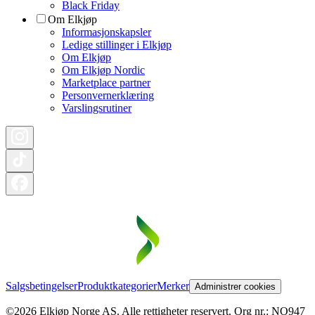
Black Friday
Om Elkjøp
Informasjonskapsler
Ledige stillinger i Elkjøp
Om Elkjøp
Om Elkjøp Nordic
Marketplace partner
Personvernerklæring
Varslingsrutiner
Salgsbetingelser
Produktkategorier
Merker
Administrer cookies
©2026 Elkjøp Norge AS. Alle rettigheter reservert. Org nr.: NO947