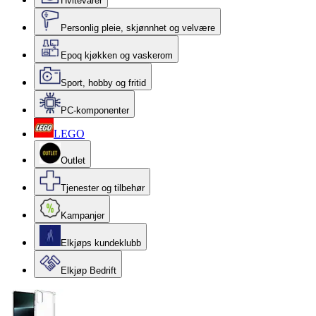
Hvitevarer
Personlig pleie, skjønnhet og velvære
Epoq kjøkken og vaskerom
Sport, hobby og fritid
PC-komponenter
LEGO
Outlet
Tjenester og tilbehør
Kampanjer
Elkjøps kundeklubb
Elkjøp Bedrift