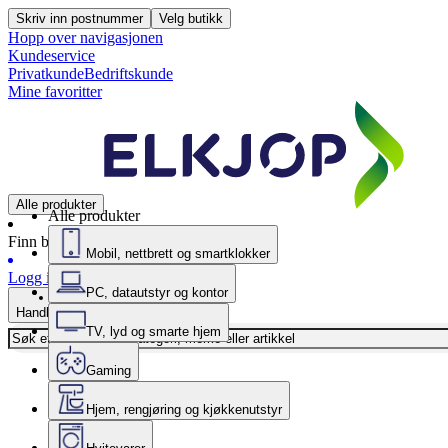
Skriv inn postnummer
Velg butikk
Hopp over navigasjonen
Kundeservice
Privatkunde
Bedriftskunde
Mine favoritter
Alle produkter
Alle produkter
Finn butikk
Mobil, nettbrett og smartklokker
Logg inn
PC, datautstyr og kontor
Handlekurv
TV, lyd og smarte hjem
Gaming
Hjem, rengjøring og kjøkkenutstyr