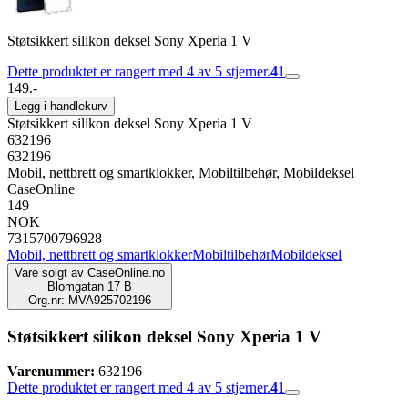
Støtsikkert silikon deksel Sony Xperia 1 V
Dette produktet er rangert med 4 av 5 stjerner.
4
1
149.-
Legg i handlekurv
Støtsikkert silikon deksel Sony Xperia 1 V
632196
632196
Mobil, nettbrett og smartklokker, Mobiltilbehør, Mobildeksel
CaseOnline
149
NOK
7315700796928
Mobil, nettbrett og smartklokker
Mobiltilbehør
Mobildeksel
Vare solgt av
CaseOnline.no
Blomgatan 17 B
Org.nr: MVA925702196
Støtsikkert silikon deksel Sony Xperia 1 V
Varenummer:
632196
Dette produktet er rangert med 4 av 5 stjerner.
4
1