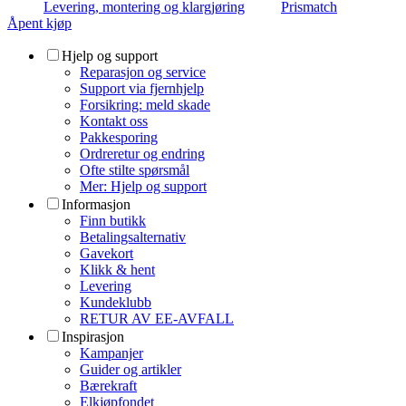
Levering, montering og klargjøring
Prismatch
Åpent kjøp
Hjelp og support
Reparasjon og service
Support via fjernhjelp
Forsikring: meld skade
Kontakt oss
Pakkesporing
Ordreretur og endring
Ofte stilte spørsmål
Mer: Hjelp og support
Informasjon
Finn butikk
Betalingsalternativ
Gavekort
Klikk & hent
Levering
Kundeklubb
RETUR AV EE-AVFALL
Inspirasjon
Kampanjer
Guider og artikler
Bærekraft
Elkjøpfondet