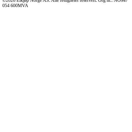
©2026 Elkjøp Norge AS. Alle rettigheter reservert. Org nr.: NO947
054 600MVA