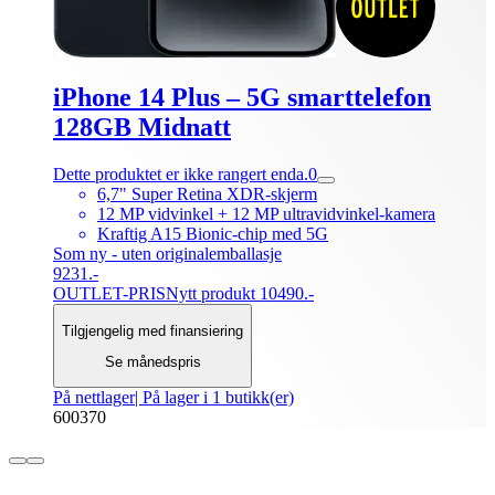
iPhone 14 Plus – 5G smarttelefon
128GB Midnatt
Dette produktet er ikke rangert enda.
0
6,7" Super Retina XDR-skjerm
12 MP vidvinkel + 12 MP ultravidvinkel-kamera
Kraftig A15 Bionic-chip med 5G
Som ny - uten originalemballasje
9231.-
OUTLET-PRIS
Nytt produkt 10490.-
Tilgjengelig med finansiering
Se månedspris
På nettlager
| På lager i 1 butikk(er)
600370