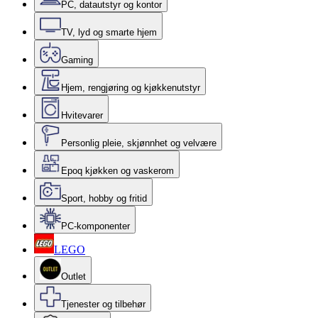
PC, datautstyr og kontor
TV, lyd og smarte hjem
Gaming
Hjem, rengjøring og kjøkkenutstyr
Hvitevarer
Personlig pleie, skjønnhet og velvære
Epoq kjøkken og vaskerom
Sport, hobby og fritid
PC-komponenter
LEGO
Outlet
Tjenester og tilbehør