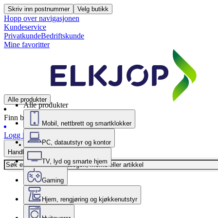
Skriv inn postnummer
Velg butikk
Hopp over navigasjonen
Kundeservice
Privatkunde
Bedriftskunde
Mine favoritter
Alle produkter
Alle produkter
Finn butikk
Mobil, nettbrett og smartklokker
Logg inn
PC, datautstyr og kontor
Handlekurv
TV, lyd og smarte hjem
Gaming
Hjem, rengjøring og kjøkkenutstyr