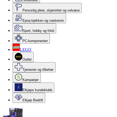
Hvitevarer
Personlig pleie, skjønnhet og velvære
Epoq kjøkken og vaskerom
Sport, hobby og fritid
PC-komponenter
LEGO
Outlet
Tjenester og tilbehør
Kampanjer
Elkjøps kundeklubb
Elkjøp Bedrift