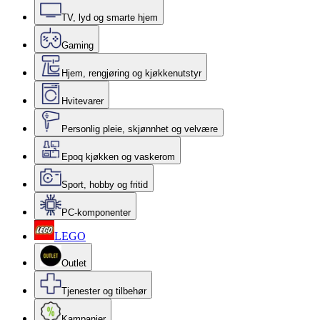
TV, lyd og smarte hjem
Gaming
Hjem, rengjøring og kjøkkenutstyr
Hvitevarer
Personlig pleie, skjønnhet og velvære
Epoq kjøkken og vaskerom
Sport, hobby og fritid
PC-komponenter
LEGO
Outlet
Tjenester og tilbehør
Kampanjer