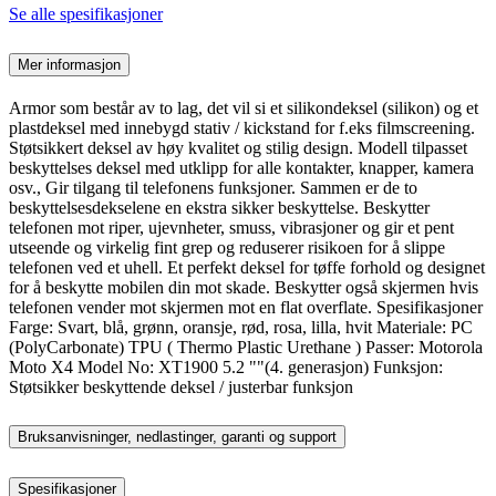
Se alle spesifikasjoner
Mer informasjon
Armor som består av to lag, det vil si et silikondeksel (silikon) og et
plastdeksel med innebygd stativ / kickstand for f.eks filmscreening.
Støtsikkert deksel av høy kvalitet og stilig design. Modell tilpasset
beskyttelses deksel med utklipp for alle kontakter, knapper, kamera
osv., Gir tilgang til telefonens funksjoner. Sammen er de to
beskyttelsesdekselene en ekstra sikker beskyttelse. Beskytter
telefonen mot riper, ujevnheter, smuss, vibrasjoner og gir et pent
utseende og virkelig fint grep og reduserer risikoen for å slippe
telefonen ved et uhell. Et perfekt deksel for tøffe forhold og designet
for å beskytte mobilen din mot skade. Beskytter også skjermen hvis
telefonen vender mot skjermen mot en flat overflate. Spesifikasjoner
Farge: Svart, blå, grønn, oransje, rød, rosa, lilla, hvit Materiale: PC
(PolyCarbonate) TPU ( Thermo Plastic Urethane ) Passer: Motorola
Moto X4 Model No: XT1900 5.2 ""(4. generasjon) Funksjon:
Støtsikker beskyttende deksel / justerbar funksjon
Bruksanvisninger, nedlastinger, garanti og support
Spesifikasjoner