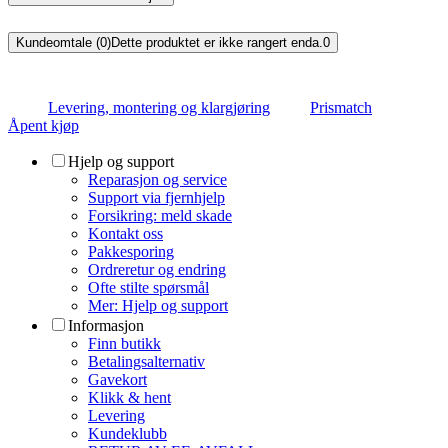
Kundeomtale (0)
Dette produktet er ikke rangert enda.
0
Levering, montering og klargjøring
Prismatch
Åpent kjøp
Hjelp og support
Reparasjon og service
Support via fjernhjelp
Forsikring: meld skade
Kontakt oss
Pakkesporing
Ordreretur og endring
Ofte stilte spørsmål
Mer: Hjelp og support
Informasjon
Finn butikk
Betalingsalternativ
Gavekort
Klikk & hent
Levering
Kundeklubb