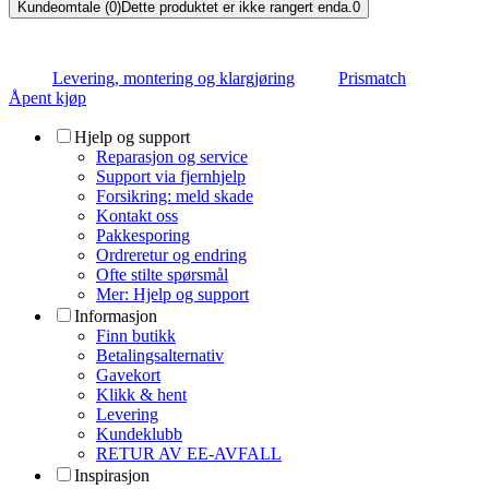
Kundeomtale (0)
Dette produktet er ikke rangert enda.
0
Levering, montering og klargjøring
Prismatch
Åpent kjøp
Hjelp og support
Reparasjon og service
Support via fjernhjelp
Forsikring: meld skade
Kontakt oss
Pakkesporing
Ordreretur og endring
Ofte stilte spørsmål
Mer: Hjelp og support
Informasjon
Finn butikk
Betalingsalternativ
Gavekort
Klikk & hent
Levering
Kundeklubb
RETUR AV EE-AVFALL
Inspirasjon