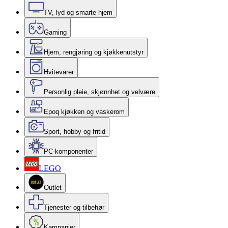
TV, lyd og smarte hjem
Gaming
Hjem, rengjøring og kjøkkenutstyr
Hvitevarer
Personlig pleie, skjønnhet og velvære
Epoq kjøkken og vaskerom
Sport, hobby og fritid
PC-komponenter
LEGO
Outlet
Tjenester og tilbehør
Kampanjer