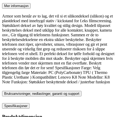
Mer informasjon
Armor som består av to lag, det vil si et silikondeksel (silikon) og et
plastdeksel med innebygd stativ / kickstand for f.eks filmscreening.
Støtsikkert deksel av høy kvalitet og stilig design. Modell tilpasset
beskyttelses deksel med utklipp for alle kontakter, knapper, kamera
osv., Gir tilgang til telefonens funksjoner. Sammen er de to
beskyttelsesdekselene en ekstra sikker beskyttelse. Beskytter
telefonen mot riper, ujevnheter, smuss, vibrasjoner og gir et pent
utseende og virkelig fint grep og reduserer risikoen for å slippe
telefonen ved et uhell. Et perfekt deksel for tøffe forhold og designet
for å beskytte mobilen din mot skade. Beskytter også skjermen hvis
telefonen vender mot skjermen mot en flat overflate. Beskytt
telefonen din før det er for sent! Spesifikasjoner Farge: Velg
tilgjengelig farge Materiale: PC (PolyCarbonate) TPU ( Thermo
Plastic Urethane ) Kompatibilitet: Lenovo K8 Note Modellnr: K8
Note Funksjon: Støtsikker beskyttende deksel / justerbar funksjon
Bruksanvisninger, nedlastinger, garanti og support
Spesifikasjoner
Produktdimensjon