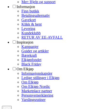
Mer: Hjelp og support
Informasjon
Finn butikk
Betalingsalternativ
Gavekort
Klikk & hent
Levering
Kundeklubb
RETUR AV EE-AVFALL
Inspirasjon
Kampanjer
Guider og artikler
Bærekraft
Elkjøpfondet
Black Friday
Om Elkjøp
Informasjonskapsler
Ledige stillinger i Elkjøp
Om Elkjøp
Om Elkjøp Nordic
Marketplace partner
Personvernerklæring
Varslingsrutiner