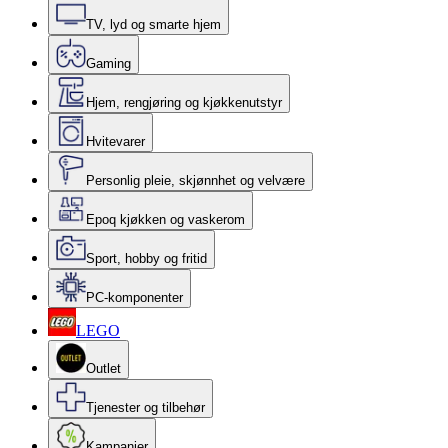
TV, lyd og smarte hjem
Gaming
Hjem, rengjøring og kjøkkenutstyr
Hvitevarer
Personlig pleie, skjønnhet og velvære
Epoq kjøkken og vaskerom
Sport, hobby og fritid
PC-komponenter
LEGO
Outlet
Tjenester og tilbehør
Kampanjer