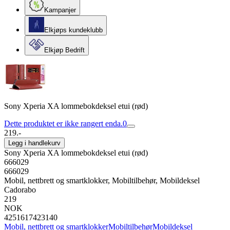
Kampanjer
Elkjøps kundeklubb
Elkjøp Bedrift
Sony Xperia XA lommebokdeksel etui (rød)
Dette produktet er ikke rangert enda.
0
219.-
Legg i handlekurv
Sony Xperia XA lommebokdeksel etui (rød)
666029
666029
Mobil, nettbrett og smartklokker, Mobiltilbehør, Mobildeksel
Cadorabo
219
NOK
4251617423140
Mobil, nettbrett og smartklokker
Mobiltilbehør
Mobildeksel