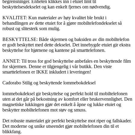
begrensninger. Enheten klikkes inn i etuiet limt til
beskyttelsesdekselet og kan enkelt fjernes om nødvendig.
KVALITET: Kun materialer av høy kvalitet ble brukt i
behandlingen av dette etuiet for å gjøre mobiltelefondekselet så
robust og slitesterk som mulig.
BESKYTTELSE: Både skjermen og baksiden av din mobiltelefon
er godt beskyttet med dette dekselet. Det innebygde etuiet gir ekstra
beskyttelse for hjørnene og kantene på smarttelefonen.
ANNET: Til tross for god beskyttelse anbefales en beskyttende film
for skjermen. Denne er tilgjengelig i vår butikk. Den viste
smarttelefonen er IKKE inkludert i leveringen!
Cadorabo Stilig og beskyttende lommebokdeksel
lommebokdeksel gir beskyttelse og perfekt hold til mobiltelefonen
uten at det går på bekostning av komfort eller brukervennlighet. Den
magnetiske lukkingen gjør det enkelt å åpne og lukke etuiet og
beskytter mobiltelefonen mot støv og smuss.
Det robuste materialet gir perfekt beskyttelse mot riper og fallskader.
Det moderne og unike utseendet gjør mobiltelefonen din til et
blikkfang.