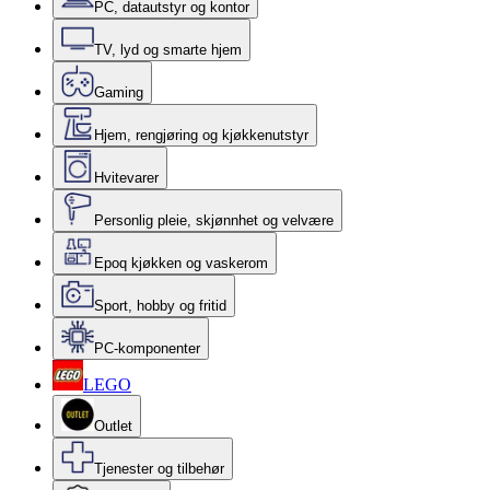
PC, datautstyr og kontor
TV, lyd og smarte hjem
Gaming
Hjem, rengjøring og kjøkkenutstyr
Hvitevarer
Personlig pleie, skjønnhet og velvære
Epoq kjøkken og vaskerom
Sport, hobby og fritid
PC-komponenter
LEGO
Outlet
Tjenester og tilbehør