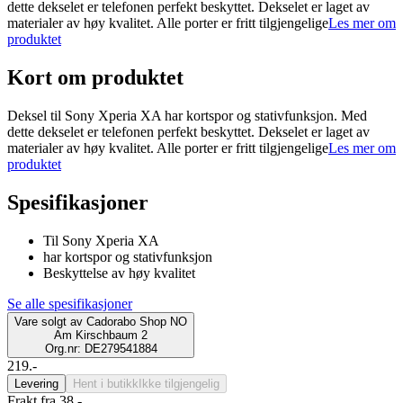
dette dekselet er telefonen perfekt beskyttet. Dekselet er laget av
materialer av høy kvalitet. Alle porter er fritt tilgjengelige
Les mer om
produktet
Kort om produktet
Deksel til Sony Xperia XA har kortspor og stativfunksjon. Med
dette dekselet er telefonen perfekt beskyttet. Dekselet er laget av
materialer av høy kvalitet. Alle porter er fritt tilgjengelige
Les mer om
produktet
Spesifikasjoner
Til Sony Xperia XA
har kortspor og stativfunksjon
Beskyttelse av høy kvalitet
Se alle spesifikasjoner
Vare solgt av
Cadorabo Shop NO
Am Kirschbaum 2
Org.nr: DE279541884
219.-
Levering
Hent i butikk
Ikke tilgjengelig
Frakt fra 38,-