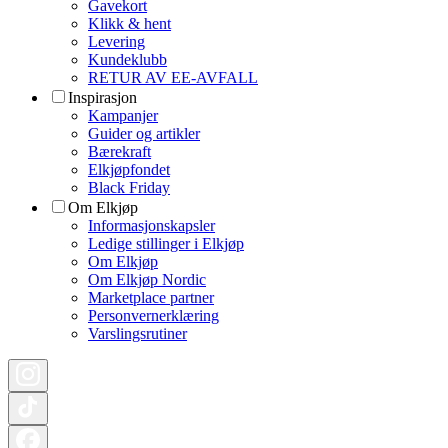
Gavekort
Klikk & hent
Levering
Kundeklubb
RETUR AV EE-AVFALL
Inspirasjon
Kampanjer
Guider og artikler
Bærekraft
Elkjøpfondet
Black Friday
Om Elkjøp
Informasjonskapsler
Ledige stillinger i Elkjøp
Om Elkjøp
Om Elkjøp Nordic
Marketplace partner
Personvernerklæring
Varslingsrutiner