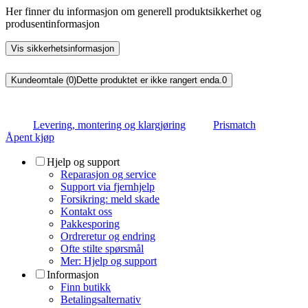
Her finner du informasjon om generell produktsikkerhet og
produsentinformasjon
Vis sikkerhetsinformasjon
Kundeomtale (0)
Dette produktet er ikke rangert enda.
0
Levering, montering og klargjøring
Prismatch
Åpent kjøp
Hjelp og support
Reparasjon og service
Support via fjernhjelp
Forsikring: meld skade
Kontakt oss
Pakkesporing
Ordreretur og endring
Ofte stilte spørsmål
Mer: Hjelp og support
Informasjon
Finn butikk
Betalingsalternativ