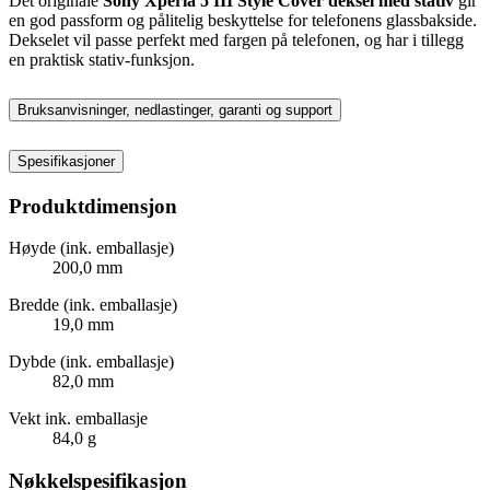
Det originale
Sony Xperia 5 III Style Cover deksel med stativ
gir
en god passform og pålitelig beskyttelse for telefonens glassbakside.
Dekselet vil passe perfekt med fargen på telefonen, og har i tillegg
en praktisk stativ-funksjon.
Bruksanvisninger, nedlastinger, garanti og support
Spesifikasjoner
Produktdimensjon
Høyde (ink. emballasje)
200,0 mm
Bredde (ink. emballasje)
19,0 mm
Dybde (ink. emballasje)
82,0 mm
Vekt ink. emballasje
84,0 g
Nøkkelspesifikasjon