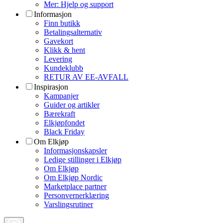
Mer: Hjelp og support
Informasjon
Finn butikk
Betalingsalternativ
Gavekort
Klikk & hent
Levering
Kundeklubb
RETUR AV EE-AVFALL
Inspirasjon
Kampanjer
Guider og artikler
Bærekraft
Elkjøpfondet
Black Friday
Om Elkjøp
Informasjonskapsler
Ledige stillinger i Elkjøp
Om Elkjøp
Om Elkjøp Nordic
Marketplace partner
Personvernerklæring
Varslingsrutiner