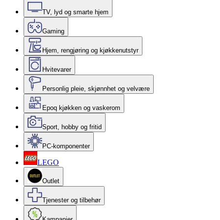
TV, lyd og smarte hjem
Gaming
Hjem, rengjøring og kjøkkenutstyr
Hvitevarer
Personlig pleie, skjønnhet og velvære
Epoq kjøkken og vaskerom
Sport, hobby og fritid
PC-komponenter
LEGO
Outlet
Tjenester og tilbehør
Kampanjer