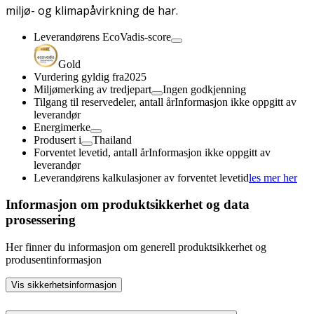
miljø- og klimapåvirkning de har.
Leverandørens EcoVadis-score
Gold
Vurdering gyldig fra
2025
Miljømerking av tredjepart
Ingen godkjenning
Tilgang til reservedeler, antall år
Informasjon ikke oppgitt av
leverandør
Energimerke
Produsert i
Thailand
Forventet levetid, antall år
Informasjon ikke oppgitt av
leverandør
Leverandørens kalkulasjoner av forventet levetid
les mer her
Informasjon om produktsikkerhet og data
prosessering
Her finner du informasjon om generell produktsikkerhet og
produsentinformasjon
Vis sikkerhetsinformasjon