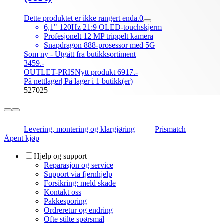
Dette produktet er ikke rangert enda.
0
6,1" 120Hz 21:9 OLED-touchskjerm
Profesjonelt 12 MP trippelt kamera
Snapdragon 888-prosessor med 5G
Som ny - Utgått fra butikksortiment
3459.-
OUTLET-PRIS
Nytt produkt 6917.-
På nettlager
| På lager i 1 butikk(er)
527025
Levering, montering og klargjøring
Prismatch
Åpent kjøp
Hjelp og support
Reparasjon og service
Support via fjernhjelp
Forsikring: meld skade
Kontakt oss
Pakkesporing
Ordreretur og endring
Ofte stilte spørsmål