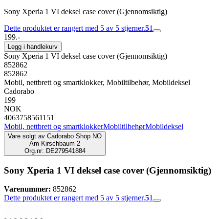
Sony Xperia 1 VI deksel case cover (Gjennomsiktig)
Dette produktet er rangert med 5 av 5 stjerner.
5
1
199.-
Legg i handlekurv
Sony Xperia 1 VI deksel case cover (Gjennomsiktig)
852862
852862
Mobil, nettbrett og smartklokker, Mobiltilbehør, Mobildeksel
Cadorabo
199
NOK
4063758561151
Mobil, nettbrett og smartklokker
Mobiltilbehør
Mobildeksel
Vare solgt av
Cadorabo Shop NO
Am Kirschbaum 2
Org.nr: DE279541884
Sony Xperia 1 VI deksel case cover (Gjennomsiktig)
Varenummer:
852862
Dette produktet er rangert med 5 av 5 stjerner.
5
1