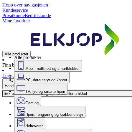
Hopp over navigasjonen
Kundeservice
Privatkunde
Bedriftskunde
Mine favoritter
Alle produkter
Alle produkter
Finn butikk
Mobil, nettbrett og smartklokker
Logg inn
PC, datautstyr og kontor
Handlekurv
TV, lyd og smarte hjem
Gaming
Hjem, rengjøring og kjøkkenutstyr
Hvitevarer