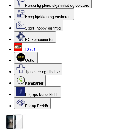
Personlig pleie, skjønnhet og velvære
Epoq kjøkken og vaskerom
Sport, hobby og fritid
PC-komponenter
LEGO
Outlet
Tjenester og tilbehør
Kampanjer
Elkjøps kundeklubb
Elkjøp Bedrift