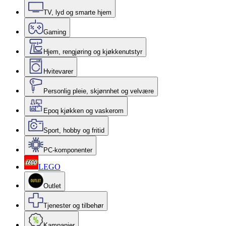
TV, lyd og smarte hjem
Gaming
Hjem, rengjøring og kjøkkenutstyr
Hvitevarer
Personlig pleie, skjønnhet og velvære
Epoq kjøkken og vaskerom
Sport, hobby og fritid
PC-komponenter
LEGO
Outlet
Tjenester og tilbehør
Kampanjer