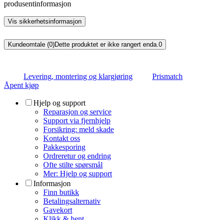
produsentinformasjon
Vis sikkerhetsinformasjon
Kundeomtale (0)
Dette produktet er ikke rangert enda.
0
Levering, montering og klargjøring
Prismatch
Åpent kjøp
Hjelp og support
Reparasjon og service
Support via fjernhjelp
Forsikring: meld skade
Kontakt oss
Pakkesporing
Ordreretur og endring
Ofte stilte spørsmål
Mer: Hjelp og support
Informasjon
Finn butikk
Betalingsalternativ
Gavekort
Klikk & hent