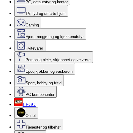
PC, datautstyr og kontor
TV, lyd og smarte hjem
Gaming
Hjem, rengjøring og kjøkkenutstyr
Hvitevarer
Personlig pleie, skjønnhet og velvære
Epoq kjøkken og vaskerom
Sport, hobby og fritid
PC-komponenter
LEGO
Outlet
Tjenester og tilbehør