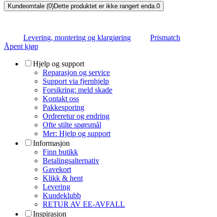
Kundeomtale (0)
Dette produktet er ikke rangert enda.
0
Levering, montering og klargjøring
Prismatch
Åpent kjøp
Hjelp og support
Reparasjon og service
Support via fjernhjelp
Forsikring: meld skade
Kontakt oss
Pakkesporing
Ordreretur og endring
Ofte stilte spørsmål
Mer: Hjelp og support
Informasjon
Finn butikk
Betalingsalternativ
Gavekort
Klikk & hent
Levering
Kundeklubb
RETUR AV EE-AVFALL
Inspirasjon