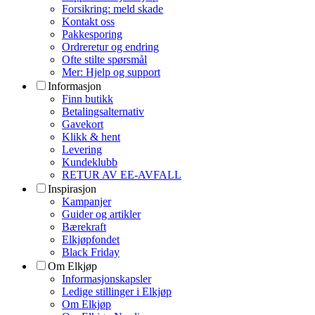
Forsikring: meld skade
Kontakt oss
Pakkesporing
Ordreretur og endring
Ofte stilte spørsmål
Mer: Hjelp og support
Informasjon
Finn butikk
Betalingsalternativ
Gavekort
Klikk & hent
Levering
Kundeklubb
RETUR AV EE-AVFALL
Inspirasjon
Kampanjer
Guider og artikler
Bærekraft
Elkjøpfondet
Black Friday
Om Elkjøp
Informasjonskapsler
Ledige stillinger i Elkjøp
Om Elkjøp