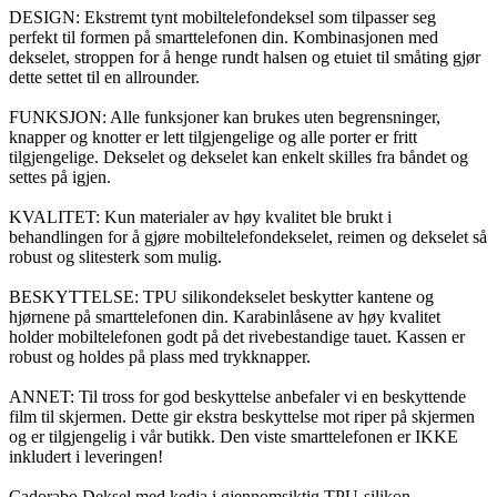
DESIGN: Ekstremt tynt mobiltelefondeksel som tilpasser seg
perfekt til formen på smarttelefonen din. Kombinasjonen med
dekselet, stroppen for å henge rundt halsen og etuiet til småting gjør
dette settet til en allrounder.
FUNKSJON: Alle funksjoner kan brukes uten begrensninger,
knapper og knotter er lett tilgjengelige og alle porter er fritt
tilgjengelige. Dekselet og dekselet kan enkelt skilles fra båndet og
settes på igjen.
KVALITET: Kun materialer av høy kvalitet ble brukt i
behandlingen for å gjøre mobiltelefondekselet, reimen og dekselet så
robust og slitesterk som mulig.
BESKYTTELSE: TPU silikondekselet beskytter kantene og
hjørnene på smarttelefonen din. Karabinlåsene av høy kvalitet
holder mobiltelefonen godt på det rivebestandige tauet. Kassen er
robust og holdes på plass med trykknapper.
ANNET: Til tross for god beskyttelse anbefaler vi en beskyttende
film til skjermen. Dette gir ekstra beskyttelse mot riper på skjermen
og er tilgjengelig i vår butikk. Den viste smarttelefonen er IKKE
inkludert i leveringen!
Cadorabo Deksel med kedja i gjennomsiktig TPU-silikon