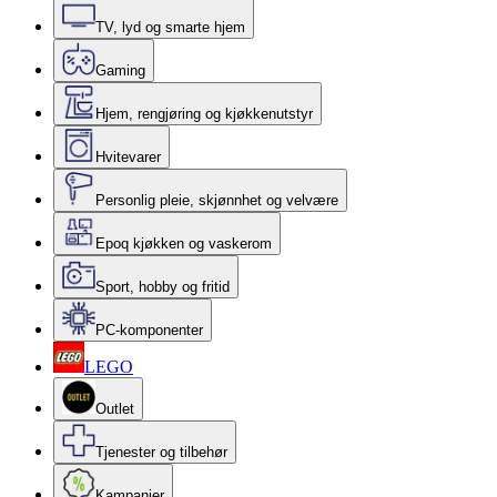
TV, lyd og smarte hjem
Gaming
Hjem, rengjøring og kjøkkenutstyr
Hvitevarer
Personlig pleie, skjønnhet og velvære
Epoq kjøkken og vaskerom
Sport, hobby og fritid
PC-komponenter
LEGO
Outlet
Tjenester og tilbehør
Kampanjer