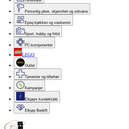
Hvitevarer
Personlig pleie, skjønnhet og velvære
Epoq kjøkken og vaskerom
Sport, hobby og fritid
PC-komponenter
LEGO
Outlet
Tjenester og tilbehør
Kampanjer
Elkjøps kundeklubb
Elkjøp Bedrift