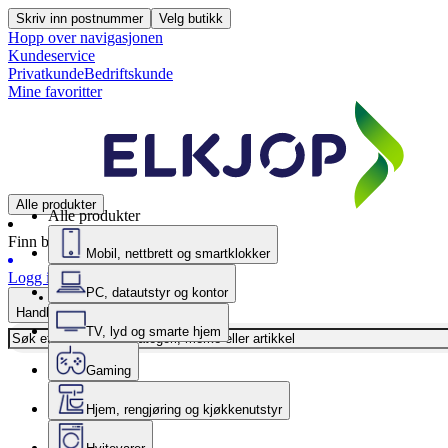
Skriv inn postnummer
Velg butikk
Hopp over navigasjonen
Kundeservice
Privatkunde
Bedriftskunde
Mine favoritter
Alle produkter
Alle produkter
Finn butikk
Mobil, nettbrett og smartklokker
Logg inn
PC, datautstyr og kontor
Handlekurv
TV, lyd og smarte hjem
Gaming
Hjem, rengjøring og kjøkkenutstyr