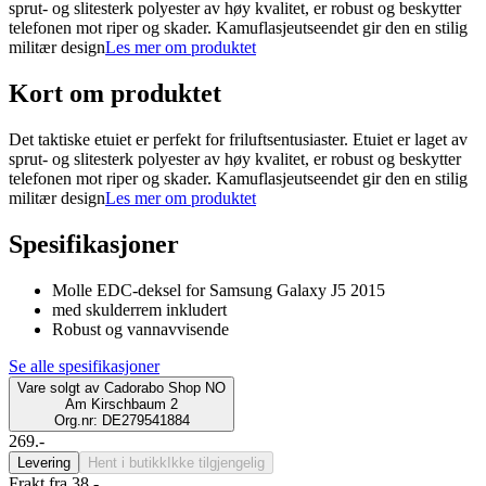
sprut- og slitesterk polyester av høy kvalitet, er robust og beskytter
telefonen mot riper og skader. Kamuflasjeutseendet gir den en stilig
militær design
Les mer om produktet
Kort om produktet
Det taktiske etuiet er perfekt for friluftsentusiaster. Etuiet er laget av
sprut- og slitesterk polyester av høy kvalitet, er robust og beskytter
telefonen mot riper og skader. Kamuflasjeutseendet gir den en stilig
militær design
Les mer om produktet
Spesifikasjoner
Molle EDC-deksel for Samsung Galaxy J5 2015
med skulderrem inkludert
Robust og vannavvisende
Se alle spesifikasjoner
Vare solgt av
Cadorabo Shop NO
Am Kirschbaum 2
Org.nr: DE279541884
269.-
Levering
Hent i butikk
Ikke tilgjengelig
Frakt fra 38,-