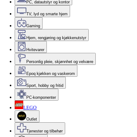
PC, datautstyr og kontor
TV, lyd og smarte hjem
Gaming
Hjem, rengjøring og kjøkkenutstyr
Hvitevarer
Personlig pleie, skjønnhet og velvære
Epoq kjøkken og vaskerom
Sport, hobby og fritid
PC-komponenter
LEGO
Outlet
Tjenester og tilbehør