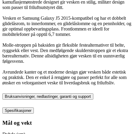
kamuflasjemønstrede designet gir vesken en stilig, militær design
som passer til friluftsutstyret ditt.
Vesken er Samsung Galaxy J5 2015-kompatibel og har et dobbelt
glidelåsrom, to innerlommer, en glidelåslomme og en pennholder, og
gir optimal oppbevaringsplass. Frontlommen er ideell for
mobiltelefoner på opptil 6,7 tommer.
Molle-stroppen på baksiden gir fleksible festealternativer til belte,
ryggsekk eller vest. Den medfølgende skulderstroppen gir et ekstra
bærealternativ. Denne allsidigheten gjør vesken til en uunnværlig
følgesvenn.
Avrundede kanter og et moderne design gjør vesken både estetisk
og praktisk. Den er enkel å rengjøre og passer perfekt for alle som
ønsker en velorganisert veske til hverdagsbruk og friluftsliv.
Bruksanvisninger, nedlastinger, garanti og support
Spesifikasjoner
Mål og vekt