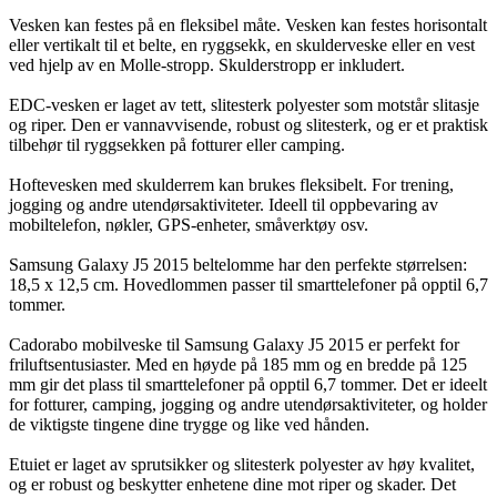
Vesken kan festes på en fleksibel måte. Vesken kan festes horisontalt
eller vertikalt til et belte, en ryggsekk, en skulderveske eller en vest
ved hjelp av en Molle-stropp. Skulderstropp er inkludert.
EDC-vesken er laget av tett, slitesterk polyester som motstår slitasje
og riper. Den er vannavvisende, robust og slitesterk, og er et praktisk
tilbehør til ryggsekken på fotturer eller camping.
Hoftevesken med skulderrem kan brukes fleksibelt. For trening,
jogging og andre utendørsaktiviteter. Ideell til oppbevaring av
mobiltelefon, nøkler, GPS-enheter, småverktøy osv.
Samsung Galaxy J5 2015 beltelomme har den perfekte størrelsen:
18,5 x 12,5 cm. Hovedlommen passer til smarttelefoner på opptil 6,7
tommer.
Cadorabo mobilveske til Samsung Galaxy J5 2015 er perfekt for
friluftsentusiaster. Med en høyde på 185 mm og en bredde på 125
mm gir det plass til smarttelefoner på opptil 6,7 tommer. Det er ideelt
for fotturer, camping, jogging og andre utendørsaktiviteter, og holder
de viktigste tingene dine trygge og like ved hånden.
Etuiet er laget av sprutsikker og slitesterk polyester av høy kvalitet,
og er robust og beskytter enhetene dine mot riper og skader. Det