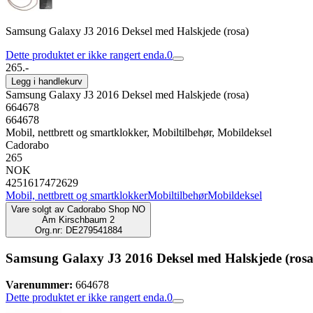
Samsung Galaxy J3 2016 Deksel med Halskjede (rosa)
Dette produktet er ikke rangert enda.
0
265.-
Legg i handlekurv
Samsung Galaxy J3 2016 Deksel med Halskjede (rosa)
664678
664678
Mobil, nettbrett og smartklokker, Mobiltilbehør, Mobildeksel
Cadorabo
265
NOK
4251617472629
Mobil, nettbrett og smartklokker
Mobiltilbehør
Mobildeksel
Vare solgt av
Cadorabo Shop NO
Am Kirschbaum 2
Org.nr: DE279541884
Samsung Galaxy J3 2016 Deksel med Halskjede (rosa
Varenummer:
664678
Dette produktet er ikke rangert enda.
0