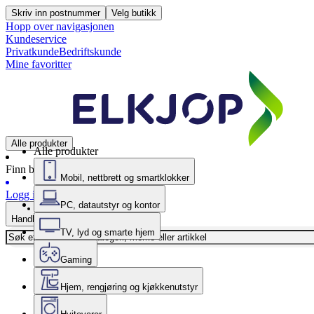
Skriv inn postnummer
Velg butikk
Hopp over navigasjonen
Kundeservice
Privatkunde
Bedriftskunde
Mine favoritter
Alle produkter
Alle produkter
Finn butikk
Mobil, nettbrett og smartklokker
Logg inn
PC, datautstyr og kontor
Handlekurv
TV, lyd og smarte hjem
Gaming
Hjem, rengjøring og kjøkkenutstyr