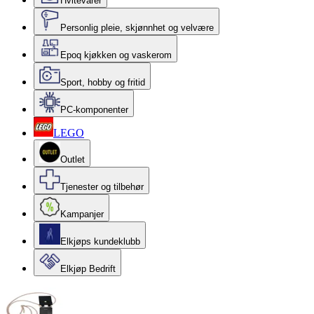
Hvitevarer
Personlig pleie, skjønnhet og velvære
Epoq kjøkken og vaskerom
Sport, hobby og fritid
PC-komponenter
LEGO
Outlet
Tjenester og tilbehør
Kampanjer
Elkjøps kundeklubb
Elkjøp Bedrift