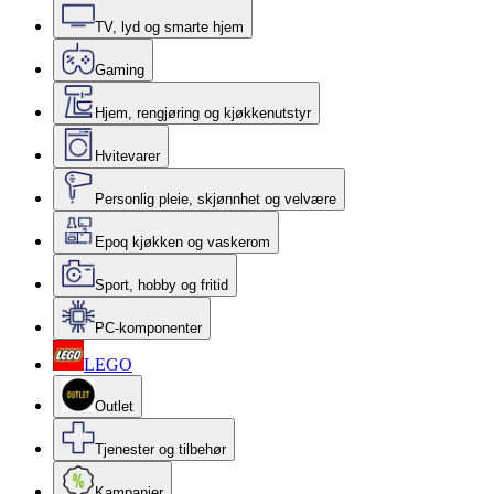
TV, lyd og smarte hjem
Gaming
Hjem, rengjøring og kjøkkenutstyr
Hvitevarer
Personlig pleie, skjønnhet og velvære
Epoq kjøkken og vaskerom
Sport, hobby og fritid
PC-komponenter
LEGO
Outlet
Tjenester og tilbehør
Kampanjer