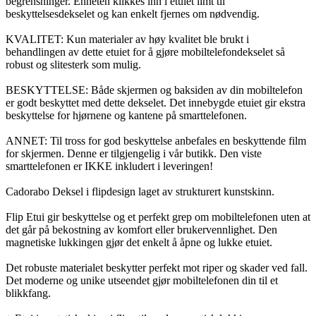
begrensninger. Enheten klikkes inn i etuiet limt til
beskyttelsesdekselet og kan enkelt fjernes om nødvendig.
KVALITET: Kun materialer av høy kvalitet ble brukt i
behandlingen av dette etuiet for å gjøre mobiltelefondekselet så
robust og slitesterk som mulig.
BESKYTTELSE: Både skjermen og baksiden av din mobiltelefon
er godt beskyttet med dette dekselet. Det innebygde etuiet gir ekstra
beskyttelse for hjørnene og kantene på smarttelefonen.
ANNET: Til tross for god beskyttelse anbefales en beskyttende film
for skjermen. Denne er tilgjengelig i vår butikk. Den viste
smarttelefonen er IKKE inkludert i leveringen!
Cadorabo Deksel i flipdesign laget av strukturert kunstskinn.
Flip Etui gir beskyttelse og et perfekt grep om mobiltelefonen uten at
det går på bekostning av komfort eller brukervennlighet. Den
magnetiske lukkingen gjør det enkelt å åpne og lukke etuiet.
Det robuste materialet beskytter perfekt mot riper og skader ved fall.
Det moderne og unike utseendet gjør mobiltelefonen din til et
blikkfang.