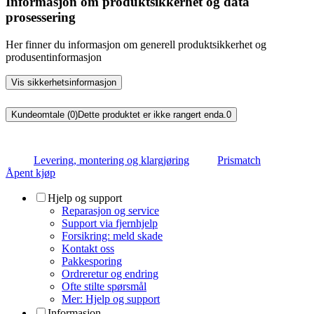
Informasjon om produktsikkerhet og data
prosessering
Her finner du informasjon om generell produktsikkerhet og
produsentinformasjon
Vis sikkerhetsinformasjon
Kundeomtale (0)
Dette produktet er ikke rangert enda.
0
Levering, montering og klargjøring
Prismatch
Åpent kjøp
Hjelp og support
Reparasjon og service
Support via fjernhjelp
Forsikring: meld skade
Kontakt oss
Pakkesporing
Ordreretur og endring
Ofte stilte spørsmål
Mer: Hjelp og support
Informasjon