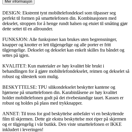
Mer informasjon
DESIGN: Ekstremt tynt mobiltelefondeksel som tilpasser seg
perfekt til formen på smarttelefonen din. Kombinasjonen med
dekselet, stroppen for å henge rundt halsen og etuiet til småting gjør
dette settet til en allrounder.
FUNKSJON: Alle funksjoner kan brukes uten begrensninger,
knapper og knotter er lett tilgjengelige og alle porter er fritt
tilgjengelige. Dekselet og dekselet kan enkelt skilles fra båndet og
settes på igjen.
KVALITET: Kun materialer av høy kvalitet ble brukt i
behandlingen for å gjøre mobiltelefondekselet, reimen og dekselet så
robust og slitesterk som mulig.
BESKYTTELSE: TPU silikondekselet beskytter kantene og
hjørnene på smarttelefonen din. Karabinlåsene av høy kvalitet
holder mobiltelefonen godt på det rivebestandige tauet. Kassen er
robust og holdes på plass med trykknapper.
ANNET: Til tross for god beskyttelse anbefaler vi en beskyttende
film til skjermen. Dette gir ekstra beskyttelse mot riper på skjermen
og er tilgjengelig i vår butikk. Den viste smarttelefonen er IKKE
inkludert i leveringen!