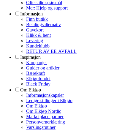
Ofte stilte spørsmål
Mer: Hjelp og support
Informasjon
Finn butikk
Betalingsalternativ
Gavekort
Klikk & hent
Levering
Kundeklubb
RETUR AV EE-AVFALL
Inspirasjon
Kampanjer
Guider og artikler
Bærekraft
Elkjøpfondet
Black Friday
Om Elkjøp
Informasjonskapsler
Ledige stillinger i Elkjøp
Om Elkjøp
Om Elkjøp Nordic
Marketplace partner
Personvernerklæring
Varslingsrutiner