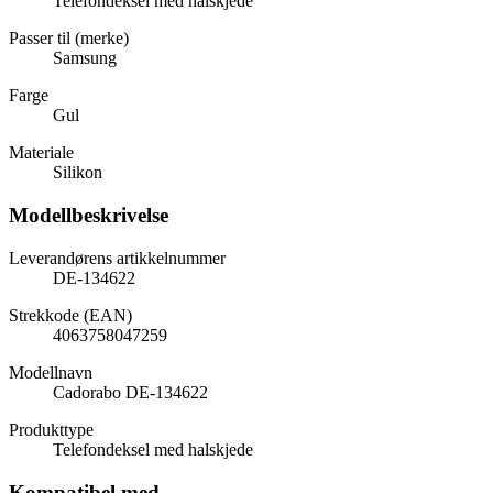
Telefondeksel med halskjede
Passer til (merke)
Samsung
Farge
Gul
Materiale
Silikon
Modellbeskrivelse
Leverandørens artikkelnummer
DE-134622
Strekkode (EAN)
4063758047259
Modellnavn
Cadorabo DE-134622
Produkttype
Telefondeksel med halskjede
Kompatibel med