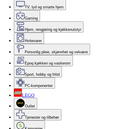
TV, lyd og smarte hjem
Gaming
Hjem, rengjøring og kjøkkenutstyr
Hvitevarer
Personlig pleie, skjønnhet og velvære
Epoq kjøkken og vaskerom
Sport, hobby og fritid
PC-komponenter
LEGO
Outlet
Tjenester og tilbehør
Kampanjer