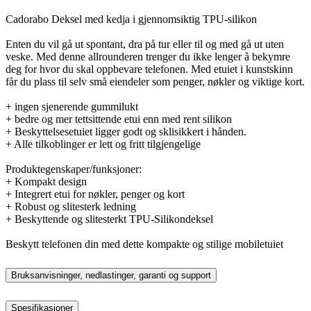
Cadorabo Deksel med kedja i gjennomsiktig TPU-silikon
Enten du vil gå ut spontant, dra på tur eller til og med gå ut uten
veske. Med denne allrounderen trenger du ikke lenger å bekymre
deg for hvor du skal oppbevare telefonen. Med etuiet i kunstskinn
får du plass til selv små eiendeler som penger, nøkler og viktige kort.
+ ingen sjenerende gummilukt
+ bedre og mer tettsittende etui enn med rent silikon
+ Beskyttelsesetuiet ligger godt og sklisikkert i hånden.
+ Alle tilkoblinger er lett og fritt tilgjengelige
Produktegenskaper/funksjoner:
+ Kompakt design
+ Integrert etui for nøkler, penger og kort
+ Robust og slitesterk ledning
+ Beskyttende og slitesterkt TPU-Silikondeksel
Beskytt telefonen din med dette kompakte og stilige mobiletuiet
Bruksanvisninger, nedlastinger, garanti og support
Spesifikasjoner