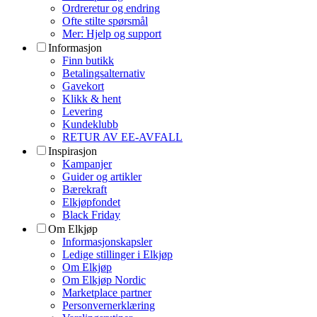
Ordreretur og endring
Ofte stilte spørsmål
Mer: Hjelp og support
Informasjon
Finn butikk
Betalingsalternativ
Gavekort
Klikk & hent
Levering
Kundeklubb
RETUR AV EE-AVFALL
Inspirasjon
Kampanjer
Guider og artikler
Bærekraft
Elkjøpfondet
Black Friday
Om Elkjøp
Informasjonskapsler
Ledige stillinger i Elkjøp
Om Elkjøp
Om Elkjøp Nordic
Marketplace partner
Personvernerklæring