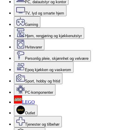
PC, datautstyr og kontor
TV, lyd og smarte hjem
Gaming
Hjem, rengjøring og kjøkkenutstyr
Hvitevarer
Personlig pleie, skjønnhet og velvære
Epoq kjøkken og vaskerom
Sport, hobby og fritid
PC-komponenter
LEGO
Outlet
Tjenester og tilbehør